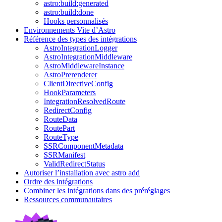
astro:build:generated
astro:build:done
Hooks personnalisés
Environnements Vite d’Astro
Référence des types des intégrations
AstroIntegrationLogger
AstroIntegrationMiddleware
AstroMiddlewareInstance
AstroPrerenderer
ClientDirectiveConfig
HookParameters
IntegrationResolvedRoute
RedirectConfig
RouteData
RoutePart
RouteType
SSRComponentMetadata
SSRManifest
ValidRedirectStatus
Autoriser l’installation avec astro add
Ordre des intégrations
Combiner les intégrations dans des préréglages
Ressources communautaires