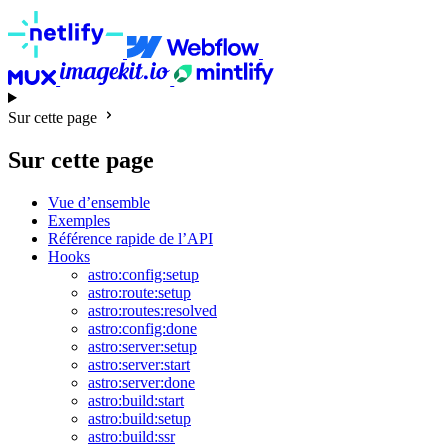
Sur cette page
Sur cette page
Vue d’ensemble
Exemples
Référence rapide de l’API
Hooks
astro:config:setup
astro:route:setup
astro:routes:resolved
astro:config:done
astro:server:setup
astro:server:start
astro:server:done
astro:build:start
astro:build:setup
astro:build:ssr