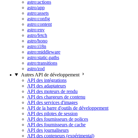
astro:actions
astro/app
astro:assets
astro:config
astro:content
astro:env
astro/fetch
astro/hono
astro:i18n
astro:middleware
astro:static-paths
astro:transitions
astro/zod
Autres API de développement
API des intégrations
API des adaptateurs
API des moteurs de rendu
API des chargeurs de contenu
API des services d'images
API de la barre d'outils de développement
API des pilotes de session
API des fournisseurs de polices
API des fournisseurs de cache
API des journaliseurs
API des conteneurs (expérimental)