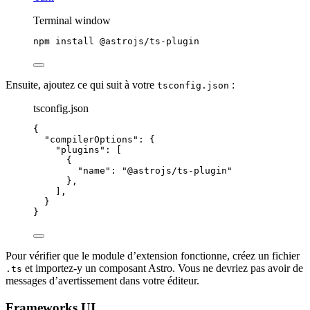
Terminal window
npm
install
@astrojs/ts-plugin
Ensuite, ajoutez ce qui suit à votre
:
tsconfig.json
tsconfig.json
{
"compilerOptions"
: {
"plugins"
: [
{
"name"
: 
"
@astrojs/ts-plugin
"
},
],
}
}
Pour vérifier que le module d’extension fonctionne, créez un fichier
et importez-y un composant Astro. Vous ne devriez pas avoir de
.ts
messages d’avertissement dans votre éditeur.
Frameworks UI