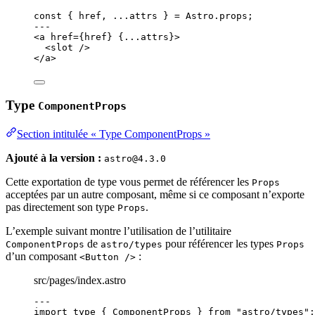
const { 
href
, 
...
attrs
 } = 
Astro
.
props
;
---
<
a
href
=
{
href
}
 {
...
attrs
}>
<
slot
 />
</
a
>
Type
ComponentProps
Section intitulée « Type ComponentProps »
Ajouté à la version :
astro@4.3.0
Cette exportation de type vous permet de référencer les
Props
acceptées par un autre composant, même si ce composant n’exporte
pas directement son type
.
Props
L’exemple suivant montre l’utilisation de l’utilitaire
de
pour référencer les types
ComponentProps
astro/types
Props
d’un composant
:
<Button />
src/pages/index.astro
---
import
type
 { ComponentProps } 
from
"
astro/types
"
;