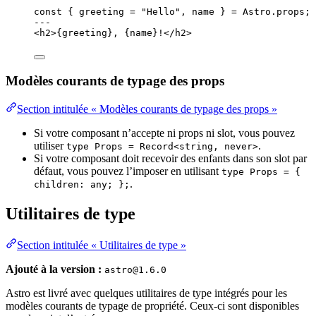
const { 
greeting
 = 
"
Hello
"
, 
name
 } = 
Astro
.
props
;
---
<
h2
>
{
greeting
}
, 
{
name
}
!
</
h2
>
Modèles courants de typage des props
Section intitulée « Modèles courants de typage des props »
Si votre composant n’accepte ni props ni slot, vous pouvez
utiliser
.
type Props = Record<string, never>
Si votre composant doit recevoir des enfants dans son slot par
défaut, vous pouvez l’imposer en utilisant
type Props = {
.
children: any; };
Utilitaires de type
Section intitulée « Utilitaires de type »
Ajouté à la version :
astro@1.6.0
Astro est livré avec quelques utilitaires de type intégrés pour les
modèles courants de typage de propriété. Ceux-ci sont disponibles