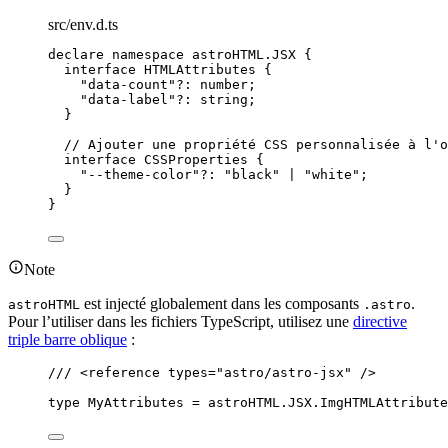
src/env.d.ts
declare
namespace
 astroHTML
.
JSX {
interface
 HTMLAttributes {
"
data-count
"
?:
number
;
"
data-label
"
?:
string
;
}
// Ajouter une propriété CSS personnalisée à l'o
interface
 CSSProperties {
"
--theme-color
"
?:
"
black
"
|
"
white
"
;
}
}
Note
est injecté globalement dans les composants
.
astroHTML
.astro
Pour l’utiliser dans les fichiers TypeScript, utilisez une
directive
triple barre oblique
:
/// 
<
reference
types
=
"
astro/astro-jsx
"
 />
type
 MyAttributes 
=
 astroHTML
.
JSX
.
ImgHTMLAttribute