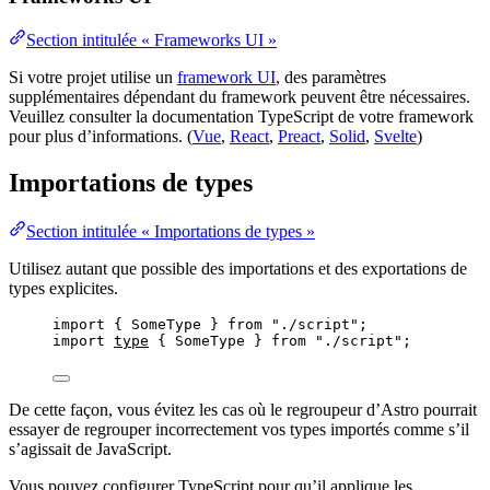
Section intitulée « Frameworks UI »
Si votre projet utilise un
framework UI
, des paramètres
supplémentaires dépendant du framework peuvent être nécessaires.
Veuillez consulter la documentation TypeScript de votre framework
pour plus d’informations. (
Vue
,
React
,
Preact
,
Solid
,
Svelte
)
Importations de types
Section intitulée « Importations de types »
Utilisez autant que possible des importations et des exportations de
types explicites.
import
 { SomeType } 
from
"
./script
"
;
import
type
 { SomeType } 
from
"
./script
"
;
De cette façon, vous évitez les cas où le regroupeur d’Astro pourrait
essayer de regrouper incorrectement vos types importés comme s’il
s’agissait de JavaScript.
Vous pouvez configurer TypeScript pour qu’il applique les