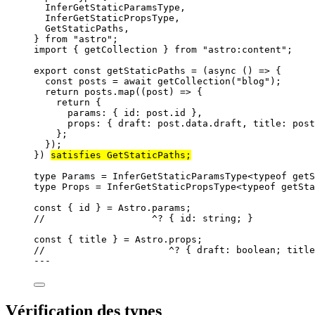
InferGetStaticParamsType,
InferGetStaticPropsType,
GetStaticPaths,
} 
from
"
astro
"
;
import
 { getCollection } 
from
"
astro:content
"
;
export const 
getStaticPaths
 = 
(
async 
()
 => {
const 
posts
 = await 
getCollection
(
"
blog
"
)
;
return 
posts
.
map
(
(
post
)
 => {
return {
params: { id: 
post
.
id
 },
props: { draft: 
post
.
data
.
draft
, title: 
post
};
}
)
;
}
)
satisfies 
GetStaticPaths
;
type
 Params 
=
InferGetStaticParamsType
<
typeof
 getS
type
 Props 
=
InferGetStaticPropsType
<
typeof
 getSta
const { 
id
 } = 
Astro
.
params
;
//                   ^? { id: string; }
const { 
title
 } = 
Astro
.
props
;
//                      ^? { draft: boolean; title
---
Vérification des types