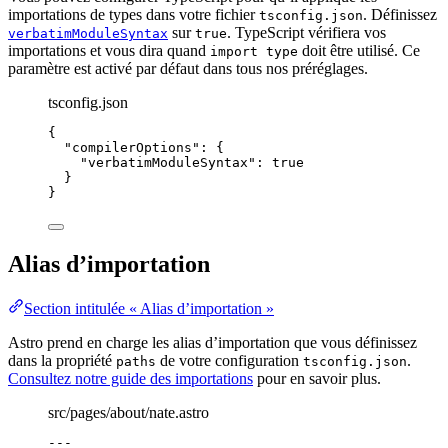
importations de types dans votre fichier
. Définissez
tsconfig.json
sur
. TypeScript vérifiera vos
verbatimModuleSyntax
true
importations et vous dira quand
doit être utilisé. Ce
import type
paramètre est activé par défaut dans tous nos préréglages.
tsconfig.json
{
"compilerOptions"
: {
"verbatimModuleSyntax"
: 
true
}
}
Alias d’importation
Section intitulée « Alias d’importation »
Astro prend en charge les alias d’importation que vous définissez
dans la propriété
de votre configuration
.
paths
tsconfig.json
Consultez notre guide des importations
pour en savoir plus.
src/pages/about/nate.astro
---