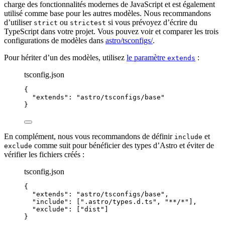
charge des fonctionnalités modernes de JavaScript et est également
utilisé comme base pour les autres modèles. Nous recommandons
d’utiliser
ou
si vous prévoyez d’écrire du
strict
strictest
TypeScript dans votre projet. Vous pouvez voir et comparer les trois
configurations de modèles dans
astro/tsconfigs/
.
Pour hériter d’un des modèles, utilisez
le paramètre
:
extends
tsconfig.json
{
"extends"
: 
"
astro/tsconfigs/base
"
}
En complément, nous vous recommandons de définir
et
include
comme suit pour bénéficier des types d’Astro et éviter de
exclude
vérifier les fichiers créés :
tsconfig.json
{
"extends"
: 
"
astro/tsconfigs/base
"
,
"include"
: [
"
.astro/types.d.ts
"
, 
"
**/*
"
],
"exclude"
: [
"
dist
"
]
}