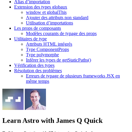
Alias d’importation
Extension des types globaux
window et globalThis
Ajouter des attributs non standard
Utilisation d’importations
Les props de composants
Modèles courants de typage des props
Utilitaires de type
Attributs HTML intégrés
Type ComponentProps
Type polymorphe
Inférer les types de getStaticPaths()
Vérification des types
Résolution des problèmes
Erreurs de typage de plusieurs frameworks JSX en
même temps
Learn Astro
with James Q Quick