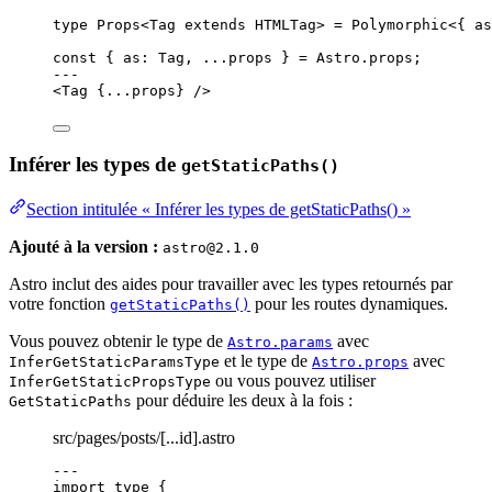
type
 Props<
Tag
extends
HTMLTag
> 
=
Polymorphic
<{ as
const { 
as
: 
Tag
, 
...
props
 } = 
Astro
.
props
;
---
<
Tag
 {
...
props
} />
Inférer les types de
getStaticPaths()
Section intitulée « Inférer les types de getStaticPaths() »
Ajouté à la version :
astro@2.1.0
Astro inclut des aides pour travailler avec les types retournés par
votre fonction
pour les routes dynamiques.
getStaticPaths()
Vous pouvez obtenir le type de
avec
Astro.params
et le type de
avec
InferGetStaticParamsType
Astro.props
ou vous pouvez utiliser
InferGetStaticPropsType
pour déduire les deux à la fois :
GetStaticPaths
src/pages/posts/[...id].astro
---
import
type
 {