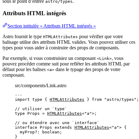
sous le point d’entrée
.
astro/types
Attributs HTML intégrés
Section intitulée « Attributs HTML intégrés »
Astro fournit le type
pour vérifier que votre
HTMLAttributes
balisage utilise des attributs HTML valides. Vous pouvez utiliser ces
types pour vous aider à construire des props de composants.
Par exemple, si vous construisiez un composant
, vous
<Link>
pouvez procéder comme suit pour refléter les attributs HTML par
défaut pour les balises
dans le typage des props de votre
<a>
composant.
src/components/Link.astro
---
import
type
 { 
HTMLAttributes
 } 
from
"
astro/types
"
;
// utiliser un `type`
type
 Props 
=
HTMLAttributes
<
"
a
"
>;
// ou étendre avec une `interface`
interface
 Props 
extends
HTMLAttributes
<
"
a
"
> {
myProp
?:
boolean
;
}