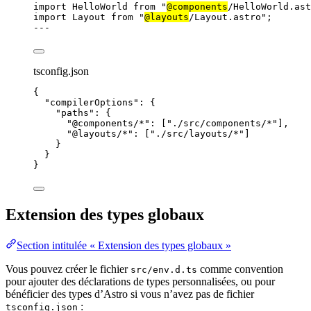
import
 HelloWorld 
from
"
@components
/HelloWorld.ast
import
 Layout 
from
"
@layouts
/Layout.astro
"
;
---
tsconfig.json
{
"compilerOptions"
: {
"paths"
: {
"@components/*"
: [
"
./src/components/*
"
],
"@layouts/*"
: [
"
./src/layouts/*
"
]
}
}
}
Extension des types globaux
Section intitulée « Extension des types globaux »
Vous pouvez créer le fichier
comme convention
src/env.d.ts
pour ajouter des déclarations de types personnalisées, ou pour
bénéficier des types d’Astro si vous n’avez pas de fichier
:
tsconfig.json