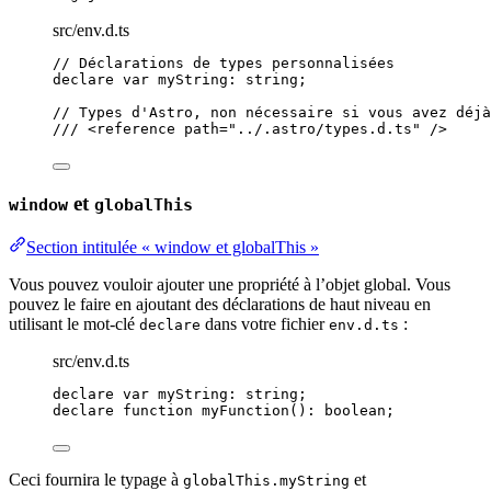
src/env.d.ts
// Déclarations de types personnalisées
declare var 
myString
:
string
;
// Types d'Astro, non nécessaire si vous avez déjà
/// 
<
reference
path
=
"
../.astro/types.d.ts
"
 />
et
window
globalThis
Section intitulée « window et globalThis »
Vous pouvez vouloir ajouter une propriété à l’objet global. Vous
pouvez le faire en ajoutant des déclarations de haut niveau en
utilisant le mot-clé
dans votre fichier
:
declare
env.d.ts
src/env.d.ts
declare var 
myString
:
string
;
declare
function
myFunction
()
:
boolean
;
Ceci fournira le typage à
et
globalThis.myString