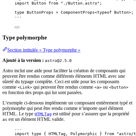
import
 Button 
from
"
./Button.astro
"
;
type
 ButtonProps 
=
ComponentProps
<
typeof
 Button>;
---
Type polymorphe
Section intitulée « Type polymorphe »
Ajouté à la version :
astro@2.5.0
Astro inclut une aide pour faciliter la création de composants qui
peuvent être rendus comme différents éléments HTML avec une
sûreté du typage complète. Ceci est utile pour les composants
comme
qui peuvent être rendus comme
ou
<Link>
<a>
<button>
en fonction des props qui lui sont passées.
L’exemple ci-dessous implémente un composant entièrement typé et
polymorphe qui peut être rendu comme n’importe quel élément
HTML. Le type
est utilisé pour s’assurer que la propriété
HTMLTag
est un élément HTML valide.
as
---
import
type
 { HTMLTag, Polymorphic } 
from
"
astro/t