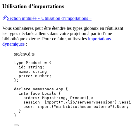
Utilisation d’importations
Section intitulée « Utilisation d’importations »
Vous souhaiterez peut-être étendre les types globaux en réutilisant
les types déclarés ailleurs dans votre projet ou à partir d’une
bibliothèque externe. Pour ce faire, utilisez les
importations
dynamiques
:
src/env.d.ts
type
 Product 
=
 {
id
:
string
;
name
:
string
;
price
:
number
;
};
declare
namespace
 App {
interface
 Locals {
orders
:
Map
<
string
, 
Product
[]>
session
:
import
(
"
./lib/serveur/session
"
).
Sessi
user
:
import
(
"
ma-bibliotheque-externe
"
).
User
;
}
}