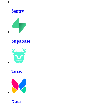
Sentry
Supabase
Turso
Xata