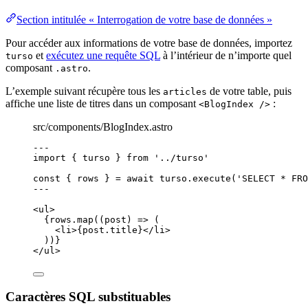
Section intitulée « Interrogation de votre base de données »
Pour accéder aux informations de votre base de données, importez
et
exécutez une requête SQL
à l’intérieur de n’importe quel
turso
composant
.
.astro
L’exemple suivant récupère tous les
de votre table, puis
articles
affiche une liste de titres dans un composant
:
<BlogIndex />
src/components/BlogIndex.astro
---
import
 { turso } 
from
'
../turso
'
const { 
rows
 } = await 
turso
.
execute
(
'
SELECT * FRO
---
<
ul
>
{
rows
.
map
(
(
post
)
=>
 (
<
li
>
{
post
.
title
}
</
li
>
))
}
</
ul
>
Caractères SQL substituables