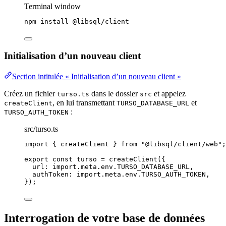
Terminal window
npm
install
@libsql/client
Initialisation d’un nouveau client
Section intitulée « Initialisation d’un nouveau client »
Créez un fichier
dans le dossier
et appelez
turso.ts
src
, en lui transmettant
et
createClient
TURSO_DATABASE_URL
:
TURSO_AUTH_TOKEN
src/turso.ts
import
 { createClient } 
from
"
@libsql/client/web
"
;
export const 
turso
 = 
createClient
(
{
url: import.
meta
.
env
.
TURSO_DATABASE_URL
,
authToken: import.
meta
.
env
.
TURSO_AUTH_TOKEN
,
}
);
Interrogation de votre base de données