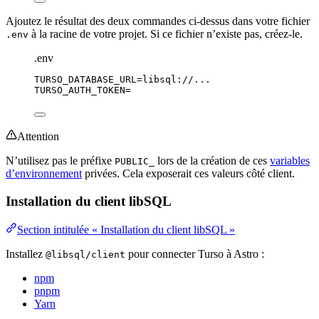
Ajoutez le résultat des deux commandes ci-dessus dans votre fichier
à la racine de votre projet. Si ce fichier n’existe pas, créez-le.
.env
.env
TURSO_DATABASE_URL
=libsql://...
TURSO_AUTH_TOKEN
=
Attention
N’utilisez pas le préfixe
lors de la création de ces
variables
PUBLIC_
d’environnement
privées. Cela exposerait ces valeurs côté client.
Installation du client libSQL
Section intitulée « Installation du client libSQL »
Installez
pour connecter Turso à Astro :
@libsql/client
npm
pnpm
Yarn