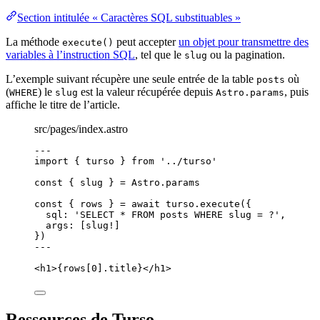
Section intitulée « Caractères SQL substituables »
La méthode
peut accepter
un objet pour transmettre des
execute()
variables à l’instruction SQL
, tel que le
ou la pagination.
slug
L’exemple suivant récupère une seule entrée de la table
où
posts
(
) le
est la valeur récupérée depuis
, puis
WHERE
slug
Astro.params
affiche le titre de l’article.
src/pages/index.astro
---
import
 { turso } 
from
'
../turso
'
const { 
slug
 } = 
Astro
.
params
const { 
rows
 } = await 
turso
.
execute
(
{
sql: 
'
SELECT * FROM posts WHERE slug = ?
'
,
args:
 [slug
!
]
}
)
---
<
h1
>
{
rows[
0
]
.
title
}
</
h1
>
Ressources de Turso