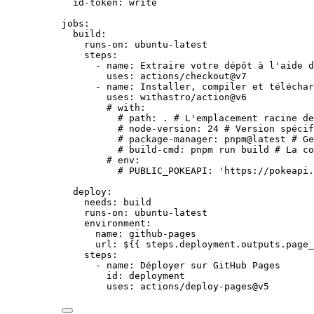
id-token
: 
write
jobs
:
build
:
runs-on
: 
ubuntu-latest
steps
:
- 
name
: 
Extraire votre dépôt à l'aide d
uses
: 
actions/checkout@v7
- 
name
: 
Installer, compiler et téléchar
uses
: 
withastro/action@v6
# with:
# path: . # L'emplacement racine de
# node-version: 24 # Version spécif
# package-manager: pnpm@latest # Ge
# build-cmd: pnpm run build # La co
# env:
# PUBLIC_POKEAPI: 'https://pokeapi.
deploy
:
needs
: 
build
runs-on
: 
ubuntu-latest
environment
:
name
: 
github-pages
url
: 
${{ steps.deployment.outputs.page_
steps
:
- 
name
: 
Déployer sur GitHub Pages
id
: 
deployment
uses
: 
actions/deploy-pages@v5