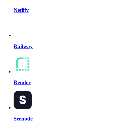
Netlify
Railway
Render
Seenode