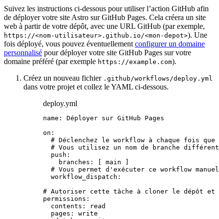
Suivez les instructions ci-dessous pour utiliser l’action GitHub afin
de déployer votre site Astro sur GitHub Pages. Cela créera un site
web à partir de votre dépôt, avec une URL GitHub (par exemple,
). Une
https://<nom-utilisateur>.github.io/<mon-depot>
fois déployé, vous pouvez éventuellement
configurer un domaine
personnalisé
pour déployer votre site GitHub Pages sur votre
domaine préféré (par exemple
).
https://example.com
Créez un nouveau fichier
.github/workflows/deploy.yml
dans votre projet et collez le YAML ci-dessous.
deploy.yml
name
: 
Déployer sur GitHub Pages
on
:
# Déclenchez le workflow à chaque fois que 
# Vous utilisez un nom de branche différent
push
:
branches
: [ 
main
 ]
# Vous permet d'exécuter ce workflow manuel
workflow_dispatch
:
# Autoriser cette tâche à cloner le dépôt et 
permissions
:
contents
: 
read
pages
: 
write