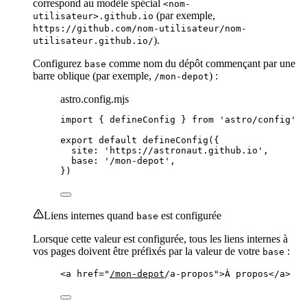
correspond au modèle spécial
<nom-
(par exemple,
utilisateur>.github.io
https://github.com/nom-utilisateur/nom-
).
utilisateur.github.io/
Configurez
comme nom du dépôt commençant par une
base
barre oblique (par exemple,
) :
/mon-depot
astro.config.mjs
import
 { defineConfig } 
from
'
astro/config
'
export
default
defineConfig
({
site: 
'
https://astronaut.github.io
'
,
base: 
'
/mon-depot
'
,
})
Liens internes quand
est configurée
base
Lorsque cette valeur est configurée, tous les liens internes à
vos pages doivent être préfixés par la valeur de votre
:
base
<
a
href
=
"
/mon-depot
/a-propos
"
>
À propos
</
a
>