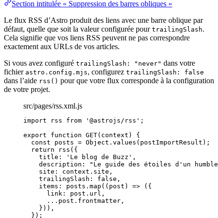
Section intitulée « Suppression des barres obliques »
Le flux RSS d’Astro produit des liens avec une barre oblique par
défaut, quelle que soit la valeur configurée pour
.
trailingSlash
Cela signifie que vos liens RSS peuvent ne pas correspondre
exactement aux URLs de vos articles.
Si vous avez configuré
dans votre
trailingSlash: "never"
fichier
, configurez
astro.config.mjs
trailingSlash: false
dans l’aide
pour que votre flux corresponde à la configuration
rss()
de votre projet.
src/pages/rss.xml.js
import
 rss 
from
'
@astrojs/rss
'
;
export
function
GET
(
context
)
 {
const 
posts
 = 
Object
.
values
(postImportResult);
return
rss
({
title: 
'
Le blog de Buzz
'
,
description: 
"
Le guide des étoiles d'un humble
site: context
.
site
,
trailingSlash: 
false
,
items: posts
.
map
(
(
post
)
=>
 ({
link: post
.
url
,
...
post
.
frontmatter
,
}))
,
});