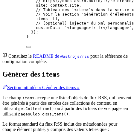
// https://docs.astro.build/fr/reference/
site: 
context
.
site
,
// Tableau des `<item>`s dans la sortie x
// Voir la section "Génération d'éléments
items: []
,
// (optional) injecter du xml personnalis
customData: 
`
<language>fr-fr</language>
`
,
});
}
Consultez le
README de
pour la référence de
@astrojs/rss
configuration complète.
Générer des
items
Section intitulée « Générer des items »
Le champ
accepte une liste d’objets de flux RSS, qui peuvent
items
être générés à partir des entrées des collections de contenu en
utilisant
ou à partir des fichiers de vos pages en
getCollection()
utilisant
.
pagesGlobToRssItems()
Le format standard du flux RSS inclut des métadonnées pour
chaque élément publié, y compris des valeurs telles que :