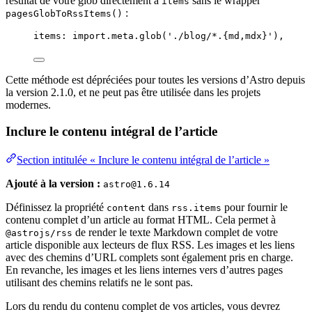
résultat de votre glob directement à
sans le wrapper
items
:
pagesGlobToRssItems()
items: 
import.
meta
.
glob
(
'
./blog/*.{md,mdx}
'
),
Cette méthode est dépréciées pour toutes les versions d’Astro depuis
la version 2.1.0, et ne peut pas être utilisée dans les projets
modernes.
Inclure le contenu intégral de l’article
Section intitulée « Inclure le contenu intégral de l’article »
Ajouté à la version :
astro@1.6.14
Définissez la propriété
dans
pour fournir le
content
rss.items
contenu complet d’un article au format HTML. Cela permet à
de render le texte Markdown complet de votre
@astrojs/rss
article disponible aux lecteurs de flux RSS. Les images et les liens
avec des chemins d’URL complets sont également pris en charge.
En revanche, les images et les liens internes vers d’autres pages
utilisant des chemins relatifs ne le sont pas.
Lors du rendu du contenu complet de vos articles, vous devrez