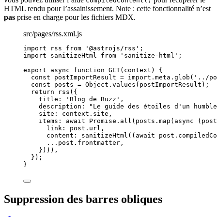
compiledContent()
HTML rendu pour l’assainissement. Note : cette fonctionnalité n’est
pas
prise en charge pour les fichiers MDX.
src/pages/rss.xml.js
import
 rss 
from
'
@astrojs/rss
'
;
import
 sanitizeHtml 
from
'
sanitize-html
'
;
export
async
function
GET
(
context
)
 {
const 
postImportResult
 = import.
meta
.
glob
(
'
../po
const 
posts
 = 
Object
.
values
(
postImportResult
);
return
rss
({
title: 
'
Blog de Buzz
'
,
description: 
"
Le guide des étoiles d'un humble
site: 
context
.
site
,
items: 
await
Promise
.
all
(
posts
.
map
(
async
(
post
link: 
post
.
url
,
content: 
sanitizeHtml
((
await
post
.
compiledCo
...post
.
frontmatter
,
})))
,
});
}
Suppression des barres obliques