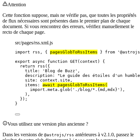
Attention
Cette fonction suppose, mais ne vérifie pas, que toutes les propriétés
de flux nécessaires sont présentes dans le premier plan de chaque
document. Si vous rencontrez des erreurs, vérifiez manuellement le
recto de chaque page.
src/pages/rss.xml.js
import
 rss, { 
pagesGlobToRssItems
 } 
from
'
@astrojs
export
async
function
GET
(
context
)
 {
return
rss
({
title: 
'
Blog de Buzz
'
,
description: 
"
Le guide des étoiles d'un humble
site: 
context
.
site
,
items: 
await
pagesGlobToRssItems
(
import.
meta
.
glob
(
'
./blog/*.{md,mdx}
'
)
,
)
,
});
}
Vous utilisez une version plus ancienne ?
Dans les versions de
antérieures à v2.1.0, passez le
@astrojs/rss