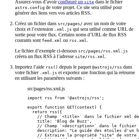
Assurez-vous d’avoir
configuré un
dans le fichier
site
de votre projet. Ce site sera utilisé pour
astro.config
générer des liens vers vos articles RSS.
Créez un fichier dans
avec un nom de votre
src/pages/
choix et l’extension
qui sera utilisé comme URL de
.xml.js
sortie pour votre flux. Certains noms d’URL de flux RSS
courants sont
ou
.
feed.xml
rss.xml
Le fichier d’exemple ci-dessous
src/pages/rss.xml.js
créera un flux RSS à l’adresse
.
site/rss.xml
Importez l’aide
depuis le paquet
dans
rss()
@astrojs/rss
votre fichier
et exportez une fonction qui la retourne
.xml.js
en utilisant les paramètres suivants :
src/pages/rss.xml.js
import
 rss 
from
'
@astrojs/rss
'
;
export
function
GET
(
context
)
 {
return
rss
({
// Champ `<title>` dans le fichier xml de
title: 
'
Blog de Buzz
'
,
// Champ `<description>` dans le fichier 
description: 
"
Le guide des étoiles d'un h
// Extraire la propriété "site" de votre 