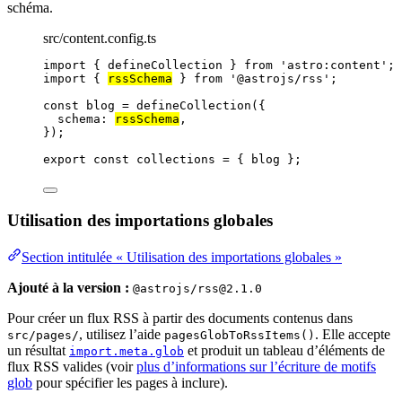
schéma.
src/content.config.ts
import
 { defineCollection } 
from
'
astro:content
'
;
import
 { 
rssSchema
 } 
from
'
@astrojs/rss
'
;
const 
blog
 = 
defineCollection
(
{
schema: 
rssSchema
,
}
);
export const 
collections
 = { 
blog
 }
;
Utilisation des importations globales
Section intitulée « Utilisation des importations globales »
Ajouté à la version :
@astrojs/rss@2.1.0
Pour créer un flux RSS à partir des documents contenus dans
, utilisez l’aide
. Elle accepte
src/pages/
pagesGlobToRssItems()
un résultat
et produit un tableau d’éléments de
import.meta.glob
flux RSS valides (voir
plus d’informations sur l’écriture de motifs
glob
pour spécifier les pages à inclure).