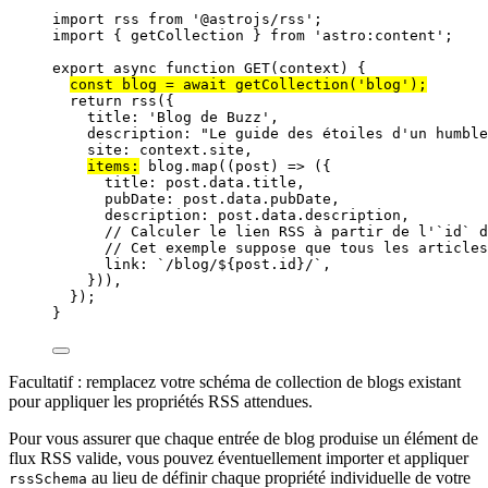
import
 rss 
from
'
@astrojs/rss
'
;
import
 { getCollection } 
from
'
astro:content
'
;
export
async
function
GET
(
context
)
 {
const 
blog
 = await 
getCollection
(
'
blog
'
);
return
rss
({
title: 
'
Blog de Buzz
'
,
description: 
"
Le guide des étoiles d'un humble
site: 
context
.
site
,
items:
blog
.
map
(
(
post
)
=>
 ({
title: 
post
.
data
.
title
,
pubDate: 
post
.
data
.
pubDate
,
description: 
post
.
data
.
description
,
// Calculer le lien RSS à partir de l'`id` d
// Cet exemple suppose que tous les articles
link: 
`
/blog/
${
post
.
id
}
/
`
,
}))
,
});
}
Facultatif : remplacez votre schéma de collection de blogs existant
pour appliquer les propriétés RSS attendues.
Pour vous assurer que chaque entrée de blog produise un élément de
flux RSS valide, vous pouvez éventuellement importer et appliquer
au lieu de définir chaque propriété individuelle de votre
rssSchema