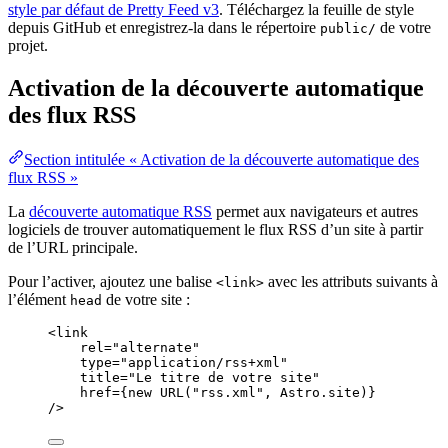
style par défaut de Pretty Feed v3
. Téléchargez la feuille de style
depuis GitHub et enregistrez-la dans le répertoire
de votre
public/
projet.
Activation de la découverte automatique
des flux RSS
Section intitulée « Activation de la découverte automatique des
flux RSS »
La
découverte automatique RSS
permet aux navigateurs et autres
logiciels de trouver automatiquement le flux RSS d’un site à partir
de l’URL principale.
Pour l’activer, ajoutez une balise
avec les attributs suivants à
<link>
l’élément
de votre site :
head
<
link
rel
=
"
alternate
"
type
=
"
application/rss+xml
"
title
=
"
Le titre de votre site
"
href
=
{
new
URL
(
"
rss.xml
"
, 
Astro
.
site
)
}
/>