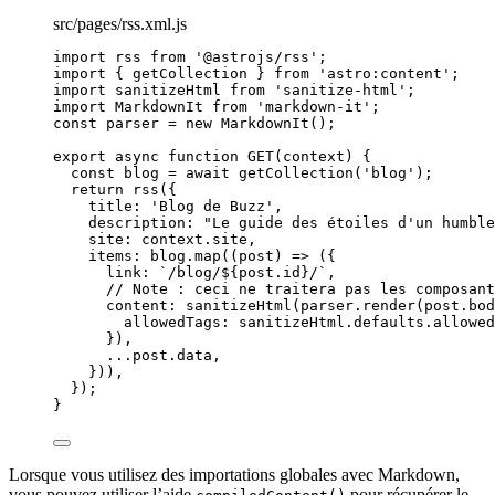
src/pages/rss.xml.js
import
 rss 
from
'
@astrojs/rss
'
;
import
 { getCollection } 
from
'
astro:content
'
;
import
 sanitizeHtml 
from
'
sanitize-html
'
;
import
 MarkdownIt 
from
'
markdown-it
'
;
const 
parser
 = 
new
MarkdownIt
();
export
async
function
GET
(
context
)
 {
const 
blog
 = await 
getCollection
(
'
blog
'
);
return
rss
({
title: 
'
Blog de Buzz
'
,
description: 
"
Le guide des étoiles d'un humble
site: 
context
.
site
,
items: 
blog
.
map
(
(
post
)
=>
 ({
link: 
`
/blog/
${
post
.
id
}
/
`
,
// Note : ceci ne traitera pas les composant
content: 
sanitizeHtml
(
parser
.
render
(
post
.
bod
allowedTags: 
sanitizeHtml
.
defaults
.
allowed
})
,
...post
.
data
,
}))
,
});
}
Lorsque vous utilisez des importations globales avec Markdown,
vous pouvez utiliser l’aide
pour récupérer le