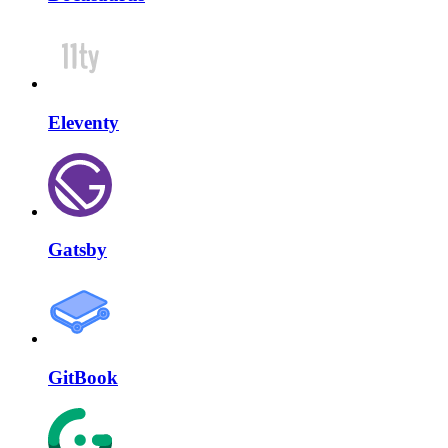
Eleventy
Gatsby
GitBook