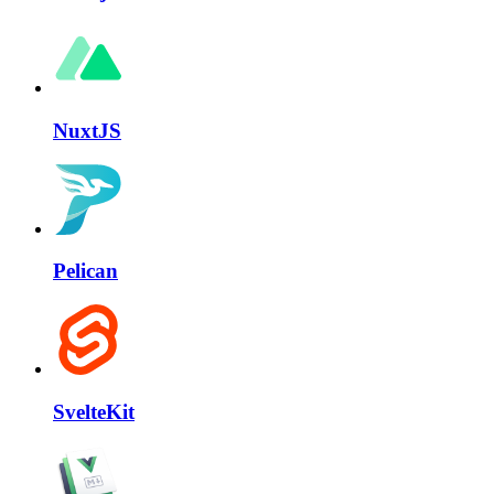
NuxtJS
Pelican
SvelteKit