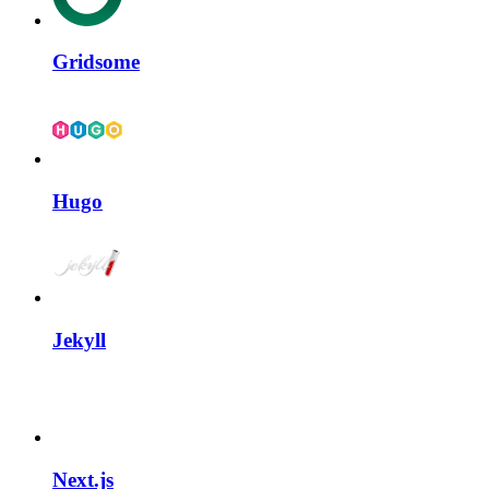
Gridsome
Hugo
Jekyll
Next.js