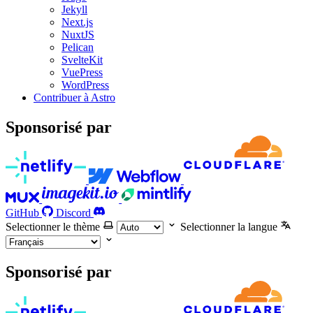
Jekyll
Next.js
NuxtJS
Pelican
SvelteKit
VuePress
WordPress
Contribuer à Astro
Sponsorisé par
GitHub
Discord
Selectionner le thème
Selectionner la langue
Sponsorisé par