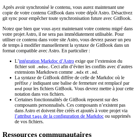
Après avoir synchronisé le contenu, vous aurez maintenant une
copie de votre contenu GitBook dans votre dépôt Astro. Désactivez
git sync pour empêcher toute synchronisation future avec GitBook.
Notez que bien que vous ayez maintenant votre contenu migré dans
votre projet Astro, il ne sera pas immédiatement utilisable. Pour
utiliser ce contenu dans votre site Astro, vous devrez passer un peu
de temps à modifier manuellement la syntaxe de GitBook dans un
format compatible avec Astro. En particulier :
L’
intégration Markdoc d’Astro
exige que l’extension du
fichier soit
. Ceci afin d’éviter les conflits avec d’autres
.mdoc
extensions Markdown comme
et
.
.mdx
.md
La syntaxe de GitBook diffère de celle de Markdoc où le
préfixe
indiquant une balise de fermeture est remplacé par
/
pour les fichiers GitBook. Vous devrez mettre à jour cette
end
notation dans vos fichiers.
Certaines fonctionnalités de GitBook reposent sur des
composants personnalisés. Ces composants n’existent pas
dans Astro et doivent être créés et ajoutés à votre projet via
l’attribut
de la configuration de Markdoc
ou supprimés
tags
de vos fichiers.
Ressources communautaires