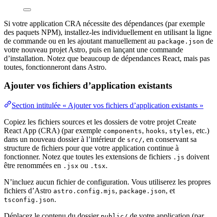
Si votre application CRA nécessite des dépendances (par exemple
des paquets NPM), installez-les individuellement en utilisant la ligne
de commande ou en les ajoutant manuellement au
de
package.json
votre nouveau projet Astro, puis en lançant une commande
d’installation. Notez que beaucoup de dépendances React, mais pas
toutes, fonctionneront dans Astro.
Ajouter vos fichiers d’application existants
Section intitulée « Ajouter vos fichiers d’application existants »
Copiez les fichiers sources et les dossiers de votre projet Create
React App (CRA) (par exemple
,
,
, etc.)
components
hooks
styles
dans un nouveau dossier à l’intérieur de
, en conservant sa
src/
structure de fichiers pour que votre application continue à
fonctionner. Notez que toutes les extensions de fichiers
doivent
.js
être renommées en
ou
.
.jsx
.tsx
N’incluez aucun fichier de configuration. Vous utiliserez les propres
fichiers d’Astro
,
, et
astro.config.mjs
package.json
.
tsconfig.json
Déplacez le contenu du dossier
de votre application (par
public/