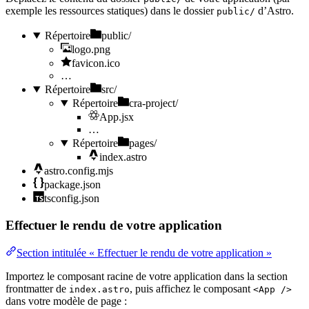
exemple les ressources statiques) dans le dossier
d’Astro.
public/
Répertoire
public/
logo.png
favicon.ico
…
Répertoire
src/
Répertoire
cra-project/
App.jsx
…
Répertoire
pages/
index.astro
astro.config.mjs
package.json
tsconfig.json
Effectuer le rendu de votre application
Section intitulée « Effectuer le rendu de votre application »
Importez le composant racine de votre application dans la section
frontmatter de
, puis affichez le composant
index.astro
<App />
dans votre modèle de page :