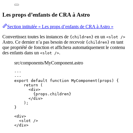
Les props d’enfants de CRA à Astro
Section intitulée « Les props d’enfants de CRA à Astro »
Convertissez toutes les instances de
en un
{children}
<slot />
Astro. Ce dernier n’a pas besoin de recevoir
en tant
{children}
que propriété de fonction et affichera automatiquement le contenu
des enfants dans un
.
<slot />
src/components/MyComponent.astro
---
---
export default function MyComponent(props) 
{
return
 (
<
div
>
{
props
.
children
}
</
div
>
);
}
<
div
>
<
slot
 />
</
div
>