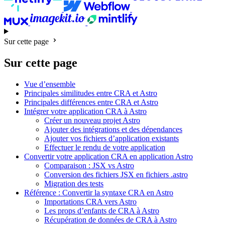
Sur cette page
Sur cette page
Vue d’ensemble
Principales similitudes entre CRA et Astro
Principales différences entre CRA et Astro
Intégrer votre application CRA à Astro
Créer un nouveau projet Astro
Ajouter des intégrations et des dépendances
Ajouter vos fichiers d’application existants
Effectuer le rendu de votre application
Convertir votre application CRA en application Astro
Comparaison : JSX vs Astro
Conversion des fichiers JSX en fichiers .astro
Migration des tests
Référence : Convertir la syntaxe CRA en Astro
Importations CRA vers Astro
Les props d’enfants de CRA à Astro
Récupération de données de CRA à Astro