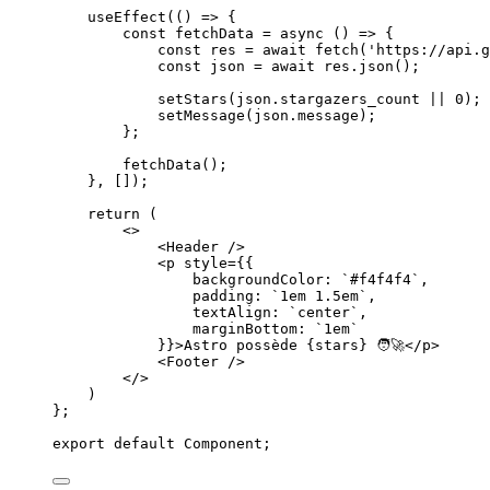
useEffect
(
()
 => {
const 
fetchData
 = async 
()
 => {
const 
res
 = await 
fetch
(
'
https://api.g
const 
json
 = await 
res
.
json
()
;
setStars
(
json
.
stargazers_count
 || 
0
)
;
setMessage
(
json
.
message
)
;
};
fetchData
()
;
},
 [])
;
return 
(
<>
<
Header
 />
<
p
style
=
{
{
backgroundColor: 
`
#f4f4f4
`
,
padding: 
`
1em 1.5em
`
,
textAlign: 
`
center
`
,
marginBottom: 
`
1em
`
}
}
>
Astro possède 
{
stars
}
 🧑‍🚀
</
p
>
<
Footer
 />
</>
)
}
;
export
default
Component
;