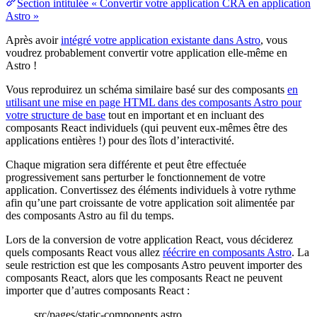
Section intitulée « Convertir votre application CRA en application
Astro »
Après avoir
intégré votre application existante dans Astro
, vous
voudrez probablement convertir votre application elle-même en
Astro !
Vous reproduirez un schéma similaire basé sur des composants
en
utilisant une mise en page HTML dans des composants Astro pour
votre structure de base
tout en important et en incluant des
composants React individuels (qui peuvent eux-mêmes être des
applications entières !) pour des îlots d’interactivité.
Chaque migration sera différente et peut être effectuée
progressivement sans perturber le fonctionnement de votre
application. Convertissez des éléments individuels à votre rythme
afin qu’une part croissante de votre application soit alimentée par
des composants Astro au fil du temps.
Lors de la conversion de votre application React, vous déciderez
quels composants React vous allez
réécrire en composants Astro
. La
seule restriction est que les composants Astro peuvent importer des
composants React, alors que les composants React ne peuvent
importer que d’autres composants React :
src/pages/static-components.astro