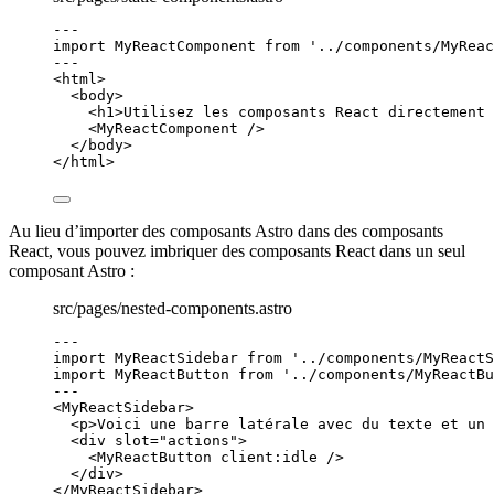
---
import
 MyReactComponent 
from
'
../components/MyReac
---
<
html
>
<
body
>
<
h1
>
Utilisez les composants React directement 
<
MyReactComponent
 />
</
body
>
</
html
>
Au lieu d’importer des composants Astro dans des composants
React, vous pouvez imbriquer des composants React dans un seul
composant Astro :
src/pages/nested-components.astro
---
import
 MyReactSidebar 
from
'
../components/MyReactS
import
 MyReactButton 
from
'
../components/MyReactBu
---
<
MyReactSidebar
>
<
p
>
Voici une barre latérale avec du texte et un 
<
div
slot
=
"
actions
"
>
<
MyReactButton
client:idle
 />
</
div
>
</
MyReactSidebar
>