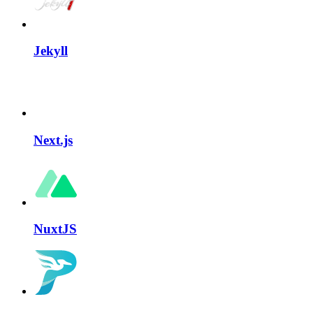
Jekyll
Next.js
NuxtJS