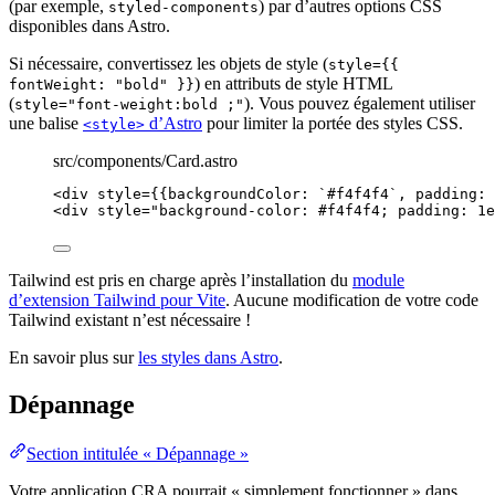
(par exemple,
) par d’autres options CSS
styled-components
disponibles dans Astro.
Si nécessaire, convertissez les objets de style (
style={{
) en attributs de style HTML
fontWeight: "bold" }}
(
). Vous pouvez également utiliser
style="font-weight:bold ;"
une balise
d’Astro
pour limiter la portée des styles CSS.
<style>
src/components/Card.astro
<
div
style
=
{
{backgroundColor: 
`
#f4f4f4
`
, padding: 
<
div
style
=
"
background-color: #f4f4f4; padding: 1e
Tailwind est pris en charge après l’installation du
module
d’extension Tailwind pour Vite
. Aucune modification de votre code
Tailwind existant n’est nécessaire !
En savoir plus sur
les styles dans Astro
.
Dépannage
Section intitulée « Dépannage »
Votre application CRA pourrait « simplement fonctionner » dans