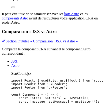
Il peut être utile de se familiariser avec les
îlots Astro
et les
composants Astro
avant de restructurer votre application CRA en
projet Astro.
Comparaison : JSX vs Astro
Section intitulée « Comparaison : JSX vs Astro »
Comparez le composant CRA suivant et le composant Astro
correspondant :
JSX
Astro
StarCount.jsx
import
 React, { useState, useEffect } 
from
'
react
'
import
 Header 
from
'
./Header
'
;
import
 Footer 
from
'
./Footer
'
;
const 
Component
 = 
()
 => {
const [
stars
, 
setStars
] = 
useState
(
0
)
;
const [
message
, 
setMessage
] = 
useState
(
''
)
;