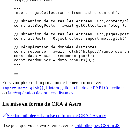
---
import
 { getCollection } 
from
'
astro:content
'
;
// Obtention de toutes les entrées `src/content/bl
const 
allBlogPosts
 = await 
getCollection
(
'
blog
'
);
// Obtention de toutes les entrées `src/pages/post
const 
allPosts
 = 
Object
.
values
(
import.
meta
.
glob
(
'
.
// Récupération de données distantes
const 
response
 = await 
fetch
(
'
https://randomuser.m
const 
data
 = await 
response
.
json
();
const 
randomUser
 = 
data
.
results
[
0
];
---
En savoir plus sur l’importation de fichiers locaux avec
,
l’interrogation à l’aide de l’API Collections
import.meta.glob()
ou
la récupération de données distantes
.
La mise en forme de CRA à Astro
Section intitulée « La mise en forme de CRA à Astro »
Il se peut que vous deviez remplacer les
bibliothèques CSS-in-JS