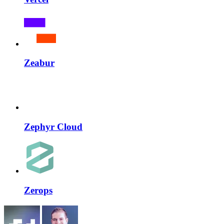
Zeabur
Zephyr Cloud
Zerops