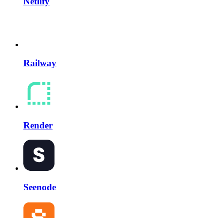
Netlify
Railway
Render
Seenode