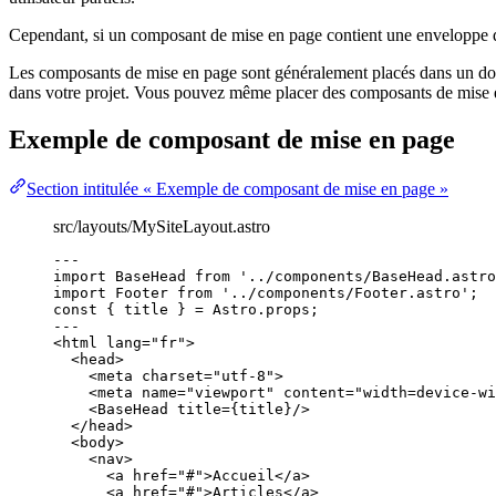
Cependant, si un composant de mise en page contient une enveloppe 
Les composants de mise en page sont généralement placés dans un do
dans votre projet. Vous pouvez même placer des composants de mise 
Exemple de composant de mise en page
Section intitulée « Exemple de composant de mise en page »
src/layouts/MySiteLayout.astro
---
import
 BaseHead 
from
'
../components/BaseHead.astro
import
 Footer 
from
'
../components/Footer.astro
'
;
const { 
title
 } = 
Astro
.
props
;
---
<
html
lang
=
"
fr
"
>
<
head
>
<
meta
charset
=
"
utf-8
"
>
<
meta
name
=
"
viewport
"
content
=
"
width=device-wi
<
BaseHead
title
=
{
title
}
/>
</
head
>
<
body
>
<
nav
>
<
a
href
=
"
#
"
>
Accueil
</
a
>
<
a
href
=
"
#
"
>
Articles
</
a
>