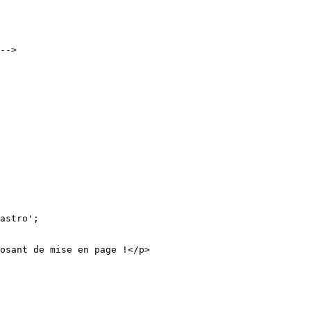
-->
astro
'
;
osant de mise en page !
</
p
>