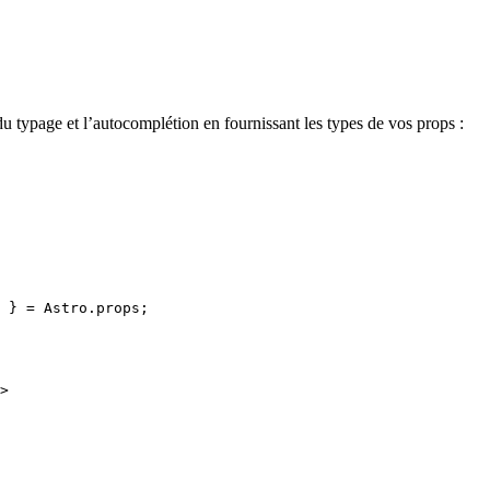
du typage et l’autocomplétion en fournissant les types de vos props :
 } = 
Astro
.
props
;
>