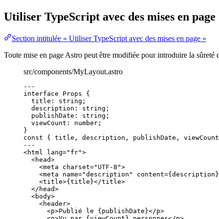
Utiliser TypeScript avec des mises en page
Section intitulée « Utiliser TypeScript avec des mises en page »
Toute mise en page Astro peut être modifiée pour introduire la sûreté 
src/components/MyLayout.astro
---
interface
 Props {
title
:
string
;
description
:
string
;
publishDate
:
string
;
viewCount
:
number
;
}
const { 
title
, 
description
, 
publishDate
, 
viewCount
---
<
html
lang
=
"
fr
"
>
<
head
>
<
meta
charset
=
"
UTF-8
"
>
<
meta
name
=
"
description
"
content
=
{
description
}
<
title
>
{
title
}
</
title
>
</
head
>
<
body
>
<
header
>
<
p
>
Publié le 
{
publishDate
}
</
p
>
<
p
>
Vu par 
{
viewCount
}
 personnes
</
p
>