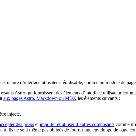
e structure d’interface utilisateur réutilisable, comme un modèle de page
sants Astro qui fournissent des éléments d’interface utilisateur communs 
it
aux pages Astro, Markdown ou MDX
les éléments suivants :
tre injecté.
accepter des props
et
importer et utiliser d’autres composants
comme n’im
ient
. Ils ne sont même pas obligés de fournir une enveloppe de page com