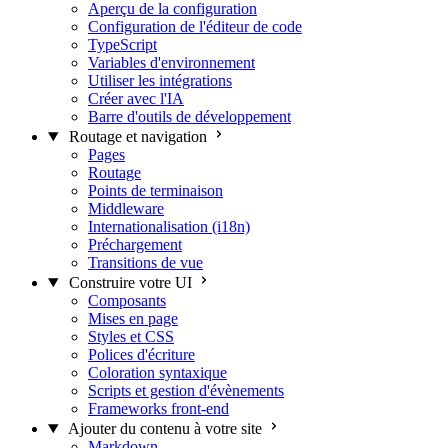
Aperçu de la configuration
Configuration de l'éditeur de code
TypeScript
Variables d'environnement
Utiliser les intégrations
Créer avec l'IA
Barre d'outils de développement
Routage et navigation
Pages
Routage
Points de terminaison
Middleware
Internationalisation (i18n)
Préchargement
Transitions de vue
Construire votre UI
Composants
Mises en page
Styles et CSS
Polices d'écriture
Coloration syntaxique
Scripts et gestion d'évènements
Frameworks front-end
Ajouter du contenu à votre site
Markdown