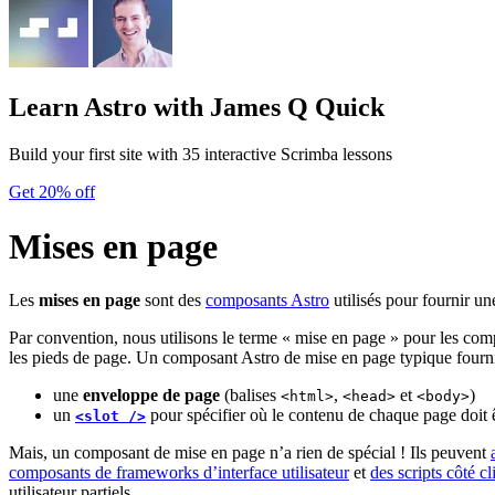
Learn Astro
with James Q Quick
Build your first site with 35 interactive Scrimba lessons
Get 20% off
Mises en page
Les
mises en page
sont des
composants Astro
utilisés pour fournir un
Par convention, nous utilisons le terme « mise en page » pour les compo
les pieds de page. Un composant Astro de mise en page typique fourn
une
enveloppe de page
(balises
,
et
)
<html>
<head>
<body>
un
pour spécifier où le contenu de chaque page doit ê
<slot />
Mais, un composant de mise en page n’a rien de spécial ! Ils peuvent
composants de frameworks d’interface utilisateur
et
des scripts côté cl
utilisateur partiels.