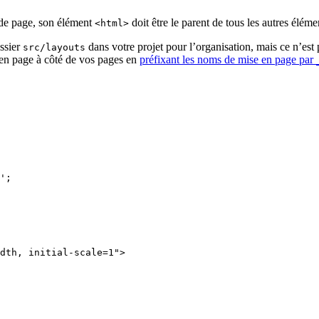
de page, son élément
doit être le parent de tous les autres élé
<html>
ssier
dans votre projet pour l’organisation, mais ce n’est
src/layouts
en page à côté de vos pages en
préfixant les noms de mise en page par
'
;
dth, initial-scale=1
"
>