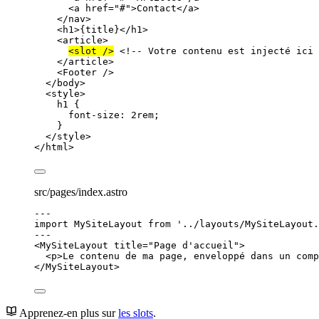
<
a
href
=
"
#
"
>
Contact
</
a
>
</
nav
>
<
h1
>
{
title
}
</
h1
>
<
article
>
<
slot
 />
<!-- Votre contenu est injecté ici 
</
article
>
<
Footer
 />
</
body
>
<
style
>
h1
 {
font-size
: 
2
rem
;
}
</
style
>
</
html
>
src/pages/index.astro
---
import
 MySiteLayout 
from
'
../layouts/MySiteLayout.
---
<
MySiteLayout
title
=
"
Page d'accueil
"
>
<
p
>
Le contenu de ma page, enveloppé dans un comp
</
MySiteLayout
>
Apprenez-en plus sur
les slots
.