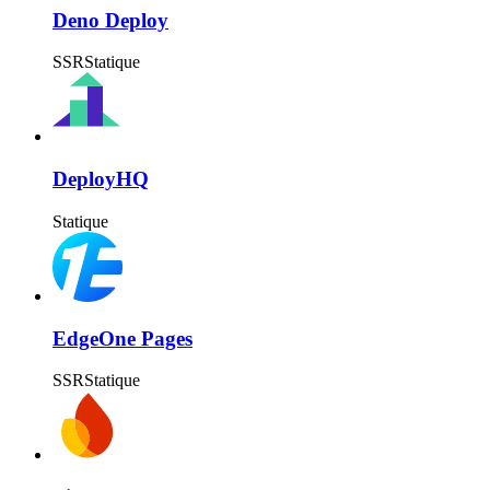
Deno Deploy
SSR
Statique
DeployHQ
Statique
EdgeOne Pages
SSR
Statique