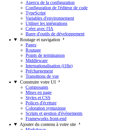
Aperçu de la configuration
Configuration de l'éditeur de code
TypeScript
Variables d'environnement
Utiliser les intégrations
Créer avec l'IA
Barre d'outils de développement
Routage et navigation
Pages
Routage
Points de terminaison
Middleware
Internationalisation (i18n)
Préchargement
Transitions de vue
Construire votre UI
Composants
Mises en page
Styles et CSS
Polices d'écriture
Coloration syntaxique
Scripts et gestion d'évènements
Frameworks front-end
Ajouter du contenu à votre site
Markdown