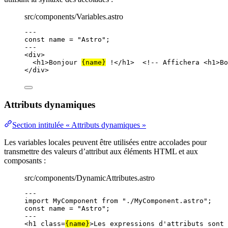
src/components/Variables.astro
---
const 
name
 = 
"
Astro
"
;
---
<
div
>
<
h1
>
Bonjour 
{
name
}
 !
</
h1
>
<!-- Affichera <h1>Bo
</
div
>
Attributs dynamiques
Section intitulée « Attributs dynamiques »
Les variables locales peuvent être utilisées entre accolades pour
transmettre des valeurs d’attribut aux éléments HTML et aux
composants :
src/components/DynamicAttributes.astro
---
import
 MyComponent 
from
"
./MyComponent.astro
"
;
const 
name
 = 
"
Astro
"
;
---
<
h1
class
=
{
name
}
>
Les expressions d'attributs sont 