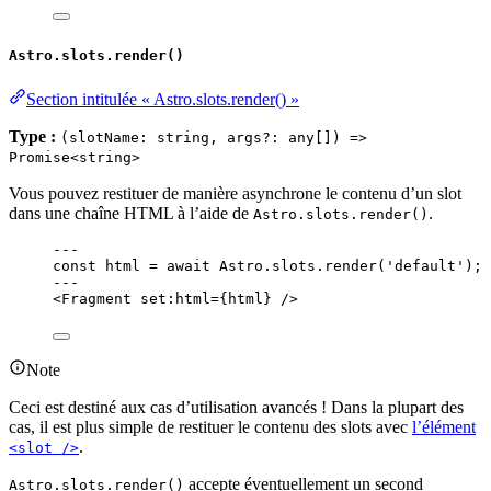
Astro.slots.render()
Section intitulée « Astro.slots.render() »
Type :
(slotName: string, args?: any[]) =>
Promise<string>
Vous pouvez restituer de manière asynchrone le contenu d’un slot
dans une chaîne HTML à l’aide de
.
Astro.slots.render()
---
const 
html
 = await 
Astro
.
slots
.
render
(
'
default
'
);
---
<
Fragment
set:html
=
{
html
}
 />
Note
Ceci est destiné aux cas d’utilisation avancés ! Dans la plupart des
cas, il est plus simple de restituer le contenu des slots avec
l’élément
.
<slot />
accepte éventuellement un second
Astro.slots.render()