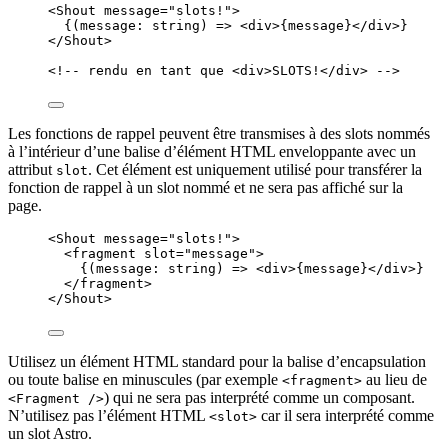
<
Shout
message
=
"
slots!
"
>
{
(
message
:
string
)
=>
<
div
>
{
message
}
</
div
>
}
</
Shout
>
<!-- rendu en tant que <div>SLOTS!</div> -->
Les fonctions de rappel peuvent être transmises à des slots nommés
à l’intérieur d’une balise d’élément HTML enveloppante avec un
attribut
. Cet élément est uniquement utilisé pour transférer la
slot
fonction de rappel à un slot nommé et ne sera pas affiché sur la
page.
<
Shout
message
=
"
slots!
"
>
<
fragment
slot
=
"
message
"
>
{
(
message
:
string
)
=>
<
div
>
{
message
}
</
div
>
}
</
fragment
>
</
Shout
>
Utilisez un élément HTML standard pour la balise d’encapsulation
ou toute balise en minuscules (par exemple
au lieu de
<fragment>
) qui ne sera pas interprété comme un composant.
<Fragment />
N’utilisez pas l’élément HTML
car il sera interprété comme
<slot>
un slot Astro.