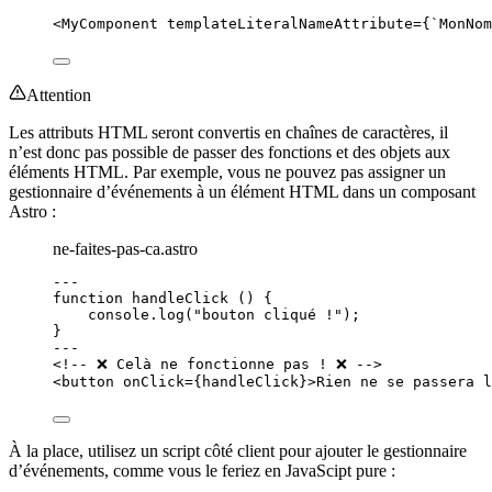
<
MyComponent
templateLiteralNameAttribute
=
{
`
MonNom
Attention
Les attributs HTML seront convertis en chaînes de caractères, il
n’est donc pas possible de passer des fonctions et des objets aux
éléments HTML. Par exemple, vous ne pouvez pas assigner un
gestionnaire d’événements à un élément HTML dans un composant
Astro :
ne-faites-pas-ca.astro
---
function
handleClick
()
 {
console
.
log
(
"
bouton cliqué !
"
);
}
---
<!-- ❌ Celà ne fonctionne pas ! ❌ -->
<
button
onClick
=
{
handleClick
}
>
Rien ne se passera l
À la place, utilisez un script côté client pour ajouter le gestionnaire
d’événements, comme vous le feriez en JavaScipt pure :