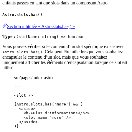
enfants passés en tant que slots dans un composant Astro.
Astro.slots.has()
Section intitulée « Astro.slots.has() »
Type :
(slotName: string) => boolean
Vous pouvez vérifier si le contenu d’un slot spécifique existe avec
. Cela peut être utile lorsque vous souhaitez
Astro.slots.has()
encapsuler le contenu d’un slot, mais que vous souhaitez
uniquement afficher les éléments d’encapsulation lorsque ce slot est
utilisé.
src/pages/index.astro
---
---
<
slot
 />
{
Astro
.
slots
.
has
(
'
more
'
) 
&&
 (
<
aside
>
<
h2
>
Plus d'informations
</
h2
>
<
slot
name
=
"
more
"
 />
</
aside
>
)
}