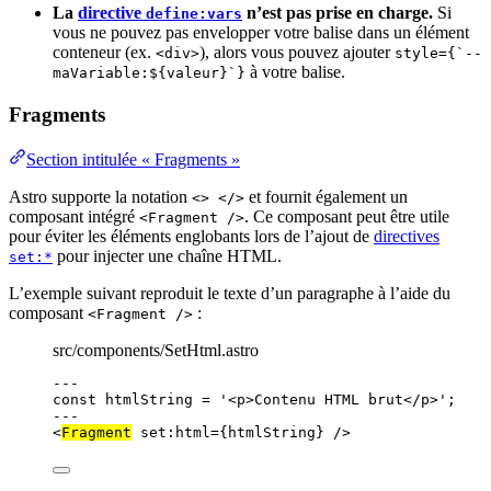
La
directive
n’est pas prise en charge.
Si
define:vars
vous ne pouvez pas envelopper votre balise dans un élément
conteneur (ex.
), alors vous pouvez ajouter
<div>
style={`--
à votre balise.
maVariable:${valeur}`}
Fragments
Section intitulée « Fragments »
Astro supporte la notation
et fournit également un
<> </>
composant intégré
. Ce composant peut être utile
<Fragment />
pour éviter les éléments englobants lors de l’ajout de
directives
pour injecter une chaîne HTML.
set:*
L’exemple suivant reproduit le texte d’un paragraphe à l’aide du
composant
:
<Fragment />
src/components/SetHtml.astro
---
const 
htmlString
 = 
'
<p>Contenu HTML brut</p>
'
;
---
<
Fragment
set:html
=
{
htmlString
}
 />