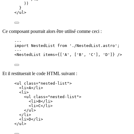
))
}
</
ul
>
Ce composant pourrait alors être utilisé comme ceci :
---
import
 NestedList 
from
'
./NestedList.astro
'
;
---
<
NestedList
items
=
{
[
'
A
'
, [
'
B
'
, 
'
C
'
], 
'
D
'
]
}
 />
Et il restituerait le code HTML suivant :
<
ul
class
=
"
nested-list
"
>
<
li
>
A
</
li
>
<
li
>
<
ul
class
=
"
nested-list
"
>
<
li
>
B
</
li
>
<
li
>
C
</
li
>
</
ul
>
</
li
>
<
li
>
D
</
li
>
</
ul
>