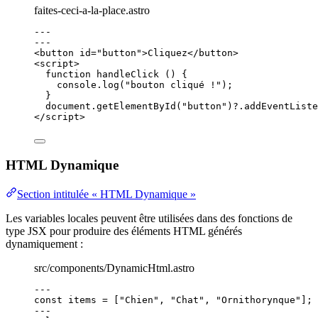
faites-ceci-a-la-place.astro
---
---
<
button
id
=
"
button
"
>
Cliquez
</
button
>
<
script
>
function
handleClick
()
 {
console
.
log
(
"
bouton cliqué !
"
);
}
document
.
getElementById
(
"
button
"
)
?.
addEventListe
</
script
>
HTML Dynamique
Section intitulée « HTML Dynamique »
Les variables locales peuvent être utilisées dans des fonctions de
type JSX pour produire des éléments HTML générés
dynamiquement :
src/components/DynamicHtml.astro
---
const 
items
 =
 [
"
Chien
"
, 
"
Chat
"
, 
"
Ornithorynque
"
];
---