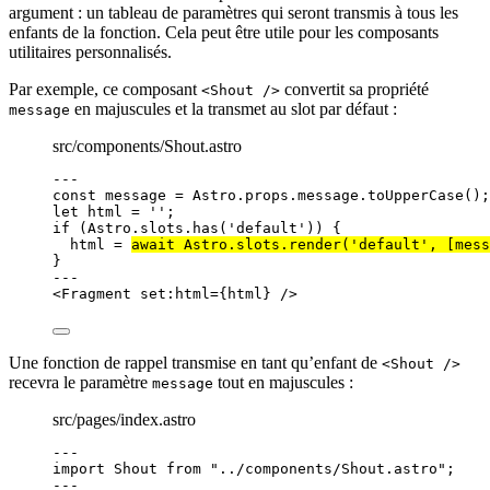
argument : un tableau de paramètres qui seront transmis à tous les
enfants de la fonction. Cela peut être utile pour les composants
utilitaires personnalisés.
Par exemple, ce composant
convertit sa propriété
<Shout />
en majuscules et la transmet au slot par défaut :
message
src/components/Shout.astro
---
const 
message
 = 
Astro
.
props
.
message
.
toUpperCase
();
let 
html
 = 
''
;
if
 (Astro
.
slots
.
has
(
'
default
'
)) {
html 
=
await
 Astro
.
slots
.
render
(
'
default
'
, [mess
}
---
<
Fragment
set:html
=
{
html
}
 />
Une fonction de rappel transmise en tant qu’enfant de
<Shout />
recevra le paramètre
tout en majuscules :
message
src/pages/index.astro
---
import
 Shout 
from
"
../components/Shout.astro
"
;
---