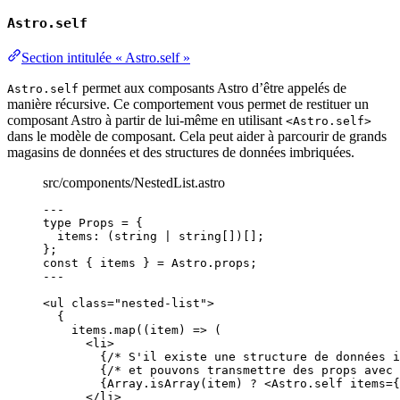
Astro.self
Section intitulée « Astro.self »
permet aux composants Astro d’être appelés de
Astro.self
manière récursive. Ce comportement vous permet de restituer un
composant Astro à partir de lui-même en utilisant
<Astro.self>
dans le modèle de composant. Cela peut aider à parcourir de grands
magasins de données et des structures de données imbriquées.
src/components/NestedList.astro
---
type
 Props 
=
 {
items
:
 (
string
|
string
[])[];
};
const { 
items
 } = 
Astro
.
props
;
---
<
ul
class
=
"
nested-list
"
>
{
items
.
map
(
(
item
)
=>
 (
<
li
>
{
/* S'il existe une structure de données i
{
/* et pouvons transmettre des props avec 
{
Array
.
isArray
(item) 
?
<
Astro.self
items
=
{
</
li
>