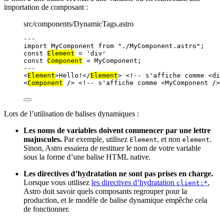
importation de composant :
src/components/DynamicTags.astro
---
import
 MyComponent 
from
"
./MyComponent.astro
"
;
const 
Element
 = 
'
div
'
const 
Component
 = 
MyComponent;
---
<
Element
>
Hello!
</
Element
>
<!-- s'affiche comme <di
<
Component
 />
<!-- s'affiche comme <MyComponent />
Lors de l’utilisation de balises dynamiques :
Les noms de variables doivent commencer par une lettre
majuscules.
Par exemple, utilisez
, et non
.
Element
element
Sinon, Astro essaiera de restituer le nom de votre variable
sous la forme d’une balise HTML native.
Les directives d’hydratation ne sont pas prises en charge.
Lorsque vous utilisez
les directives d’hydratation
,
client:*
Astro doit savoir quels composants regrouper pour la
production, et le modèle de balise dynamique empêche cela
de fonctionner.