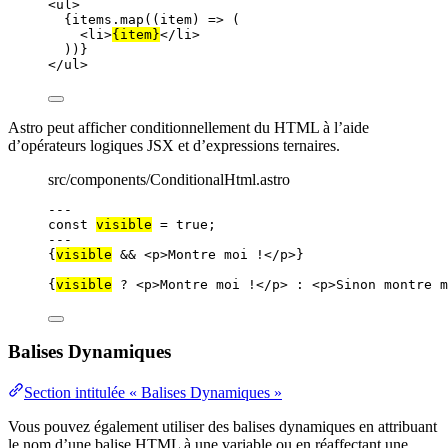
<
ul
>
{
items
.
map
(
(
item
)
=>
 (
<
li
>
{
item
}
</
li
>
))
}
</
ul
>
Astro peut afficher conditionnellement du HTML à l’aide
d’opérateurs logiques JSX et d’expressions ternaires.
src/components/ConditionalHtml.astro
---
const 
visible
 = 
true
;
---
{
visible
&&
<
p
>
Montre moi !
</
p
>
}
{
visible
?
<
p
>
Montre moi !
</
p
>
:
<
p
>
Sinon montre m
Balises Dynamiques
Section intitulée « Balises Dynamiques »
Vous pouvez également utiliser des balises dynamiques en attribuant
le nom d’une balise HTML à une variable ou en réaffectant une