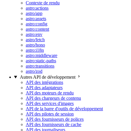
Contexte de rendu
astro:actions
astro/app
astro:assets
astro:config
astro:content
astro:env
astro/fetch
astro/hono
astro:i18n
astro:middleware
astro:static-paths
astro:transitions
astro/zod
Autres API de développement
API des intégrations
API des adaptateurs
API des moteurs de rendu
API des chargeurs de contenu
API des services d'images
API de la barre d'outils de développement
API des pilotes de session
API des fournisseurs de polices
API des fournisseurs de cache
API des journaliseurs