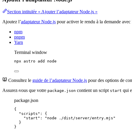
Section intitulée « Ajouter l’adaptateur Node.js »
Ajoutez l’
adaptateur Node.js
pour activer le rendu à la demande ave
npm
pnpm
Yarn
Terminal window
npx
astro
add
node
Consultez le
guide de l’adaptateur Node.js
pour des options de con
Assurez-vous que votre
contient un script
qui e
package.json
start
package.json
{
"scripts"
: {
"start"
: 
"
node ./dist/server/entry.mjs
"
}
}