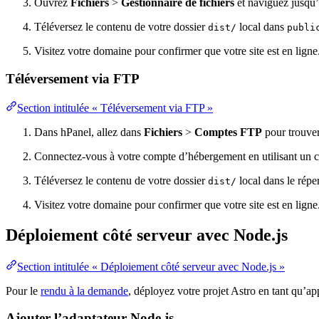
Ouvrez
Fichiers
>
Gestionnaire de fichiers
et naviguez jusqu’
Téléversez le contenu de votre dossier
local dans
dist/
publi
Visitez votre domaine pour confirmer que votre site est en ligne
Téléversement via FTP
Section intitulée « Téléversement via FTP »
Dans hPanel, allez dans
Fichiers
>
Comptes FTP
pour trouver
Connectez-vous à votre compte d’hébergement en utilisant un c
Téléversez le contenu de votre dossier
local dans le répe
dist/
Visitez votre domaine pour confirmer que votre site est en ligne
Déploiement côté serveur avec Node.js
Section intitulée « Déploiement côté serveur avec Node.js »
Pour le
rendu à la demande
, déployez votre projet Astro en tant qu’a
Ajouter l’adaptateur Node.js