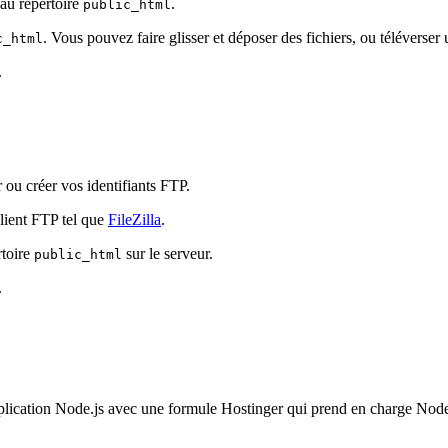
au répertoire
.
public_html
. Vous pouvez faire glisser et déposer des fichiers, ou téléverser u
c_html
.
 ou créer vos identifiants FTP.
lient FTP tel que
FileZilla
.
rtoire
sur le serveur.
public_html
.
pplication Node.js avec une formule Hostinger qui prend en charge Node