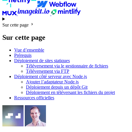
Sur cette page
Sur cette page
Vue d’ensemble
Prérequis
Déploiement de sites statiques
Téléversement via le gestionnaire de fichiers
Téléversement via FTP
Déploiement côté serveur avec Node.js
Ajouter l’adaptateur Node.js
Déploiement depuis un dépôt Git
Déploiement en téléversant les fichiers du projet
Ressources officielles