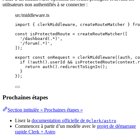
utilisateurs non authentifiés à se connecter :
src/middleware.ts
import
 { clerkMiddleware, createRouteMatcher } 
fro
const 
isProtectedRoute
 = 
createRouteMatcher
([
'
/dashboard(.*)
'
,
'
/forum(.*)
'
,
]);
export const 
onRequest
 = 
clerkMiddleware
(
(
auth
, 
co
if 
(
!
auth
()
.
userId
 && 
isProtectedRoute
(context
.
r
return 
auth
()
.
redirectToSignIn
()
;
}
}
);
Prochaines étapes
Section intitulée « Prochaines étapes »
Lisez la
documentation officielle de
@clerk/astro
Commencez à partir d’un modèle avec le
projet de démarrage
rapide Clerk + Astro