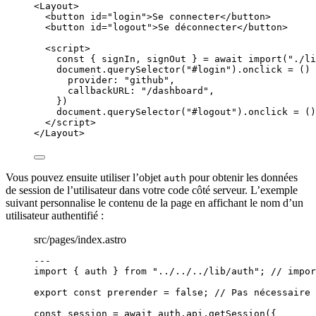
<
Layout
>
<
button
id
=
"
login
"
>
Se connecter
</
button
>
<
button
id
=
"
logout
"
>
Se déconnecter
</
button
>
<
script
>
const { 
signIn
, 
signOut
 } = await 
import
(
"
./li
document
.
querySelector
(
"
#login
"
)
.
onclick
=
()
provider: 
"
github
"
,
callbackURL: 
"
/dashboard
"
,
})
document
.
querySelector
(
"
#logout
"
)
.
onclick
=
()
</
script
>
</
Layout
>
Vous pouvez ensuite utiliser l’objet
pour obtenir les données
auth
de session de l’utilisateur dans votre code côté serveur. L’exemple
suivant personnalise le contenu de la page en affichant le nom d’un
utilisateur authentifié :
src/pages/index.astro
---
import
 { auth } 
from
"
../../../lib/auth
"
; 
// impor
export const 
prerender
 = 
false
; 
// Pas nécessaire 
const 
session
 = await 
auth
.
api
.
getSession
(
{