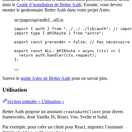
dans le
Guide d’installation de Better Auth
. Ensuite, vous devrez
monter le gestionnaire Better Auth dans votre projet Astro.
src/pages/api/auth/[...all].ts
import
 { auth } 
from
"
../../../lib/auth
"
; 
// impor
import
type
 { APIRoute } 
from
"
astro
"
;
export const 
prerender
 = 
false
; 
// Pas nécessaire 
export const 
ALL
:
APIRoute
 = async 
(
ctx
)
 => {
return 
auth
.
handler
(ctx
.
request
)
;
}
;
Suivez le
guide Astro de Better Auth
pour en savoir plus.
Utilisation
Section intitulée « Utilisation »
Better Auth propose un assistant
pour divers
createAuthClient
frameworks, dont Vanilla JS, React, Vue, Svelte et Solid.
Par exemple, pour créer un client pour React, importez l’assistant