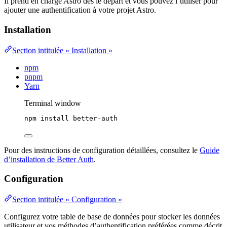
Il prend en charge Astro dès le départ et vous pouvez l’utiliser pour
ajouter une authentification à votre projet Astro.
Installation
Section intitulée « Installation »
npm
pnpm
Yarn
Terminal window
npm
install
better-auth
Pour des instructions de configuration détaillées, consultez le
Guide
d’installation de Better Auth
.
Configuration
Section intitulée « Configuration »
Configurez votre table de base de données pour stocker les données
utilisateur et vos méthodes d’authentification préférées comme décrit