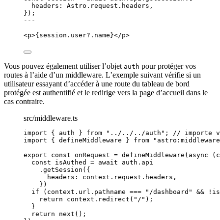
headers: 
Astro
.
request
.
headers
,
}
);
---
<
p
>
{
session
.
user
?.
name
}
</
p
>
Vous pouvez également utiliser l’objet
pour protéger vos
auth
routes à l’aide d’un middleware. L’exemple suivant vérifie si un
utilisateur essayant d’accéder à une route du tableau de bord
protégée est authentifié et le redirige vers la page d’accueil dans le
cas contraire.
src/middleware.ts
import
 { auth } 
from
"
../../../auth
"
; 
// importe v
import
 { defineMiddleware } 
from
"
astro:middleware
export const 
onRequest
 = 
defineMiddleware
(
async 
(
c
const 
isAuthed
 = await 
auth
.
api
.
getSession
(
{
headers: 
context
.
request
.
headers
,
}
)
if 
(context
.
url
.
pathname
 === 
"
/dashboard
"
 && !
is
return 
context
.
redirect
(
"
/
"
)
;
}
return 
next
()
;