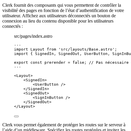
Clerk fournit des composants qui vous permettent de contrôler la
visibilité des pages en fonction de l’état d’authentification de votre
utilisateur. Affichez aux utilisateurs déconnectés un bouton de
connexion au lieu du contenu disponible pour les utilisateurs
connectés :
src/pages/index.astro
---
import
 Layout 
from
'
src/layouts/Base.astro
'
;
import
 { SignedIn, SignedOut, UserButton, SignInBu
export const 
prerender
 = 
false
; 
// Pas nécessaire 
---
<
Layout
>
<
SignedIn
>
<
UserButton
 />
</
SignedIn
>
<
SignedOut
>
<
SignInButton
 />
</
SignedOut
>
</
Layout
>
Clerk vous permet également de protéger les routes sur le serveur à
l’aide d’un middleware. Spécifiez les routes protégées et invitez les