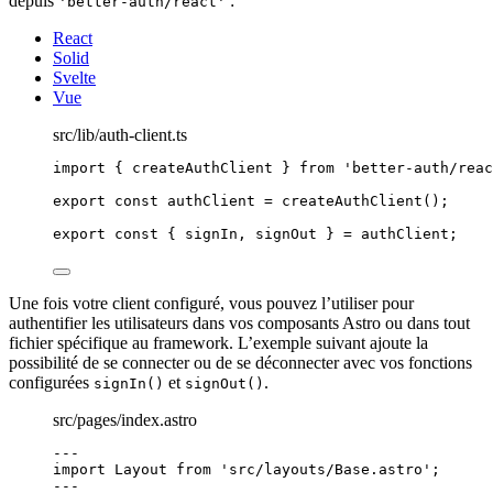
depuis
:
'better-auth/react'
React
Solid
Svelte
Vue
src/lib/auth-client.ts
import
 { createAuthClient } 
from
'
better-auth/reac
export const 
authClient
 = 
createAuthClient
();
export const { 
signIn
, 
signOut
 } = 
authClient;
Une fois votre client configuré, vous pouvez l’utiliser pour
authentifier les utilisateurs dans vos composants Astro ou dans tout
fichier spécifique au framework. L’exemple suivant ajoute la
possibilité de se connecter ou de se déconnecter avec vos fonctions
configurées
et
.
signIn()
signOut()
src/pages/index.astro
---
import
 Layout 
from
'
src/layouts/Base.astro
'
;
---