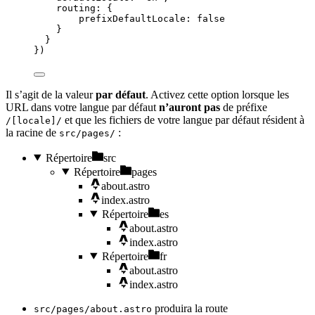
routing: {
prefixDefaultLocale: 
false
}
}
})
Il s’agit de la valeur
par défaut
. Activez cette option lorsque les
URL dans votre langue par défaut
n’auront pas
de préfixe
et que les fichiers de votre langue par défaut résident à
/[locale]/
la racine de
:
src/pages/
Répertoire
src
Répertoire
pages
about.astro
index.astro
Répertoire
es
about.astro
index.astro
Répertoire
fr
about.astro
index.astro
produira la route
src/pages/about.astro