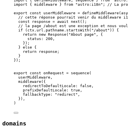
import
 { defineMiddleware, sequence } 
from
"
astro:
import
 { middleware } 
from
"
astro:i18n
"
; 
// La pro
export const 
userMiddleware
 = 
defineMiddleware
(
asy
// cette réponse pourrait venir du middleware i1
const 
response
 = await 
next
()
;
// la page /about est une exception et nous voul
if 
(
ctx
.
url
.
pathname
.
startsWith
(
"
/about
"
))
 {
return 
new
Response
(
"
About page
"
, {
status: 
200
,
}
)
;
} else {
return 
response
;
}
}
);
export const 
onRequest
 = 
sequence
(
userMiddleware
,
middleware
(
{
redirectToDefaultLocale: 
false
,
prefixDefaultLocale: 
true
,
fallbackType: 
"
redirect
"
,
}
)
,
)
domains