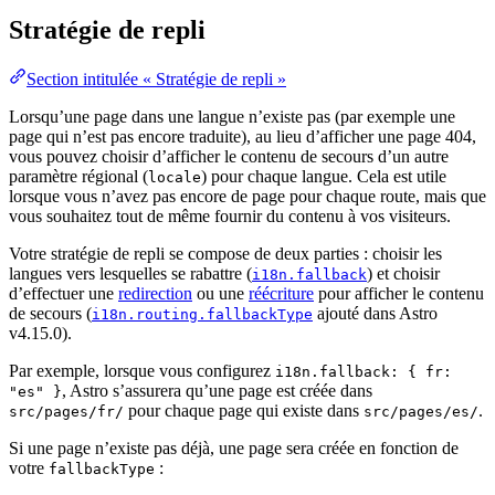
Stratégie de repli
Section intitulée « Stratégie de repli »
Lorsqu’une page dans une langue n’existe pas (par exemple une
page qui n’est pas encore traduite), au lieu d’afficher une page 404,
vous pouvez choisir d’afficher le contenu de secours d’un autre
paramètre régional (
) pour chaque langue. Cela est utile
locale
lorsque vous n’avez pas encore de page pour chaque route, mais que
vous souhaitez tout de même fournir du contenu à vos visiteurs.
Votre stratégie de repli se compose de deux parties : choisir les
langues vers lesquelles se rabattre (
) et choisir
i18n.fallback
d’effectuer une
redirection
ou une
réécriture
pour afficher le contenu
de secours (
ajouté dans Astro
i18n.routing.fallbackType
v4.15.0).
Par exemple, lorsque vous configurez
i18n.fallback: { fr:
, Astro s’assurera qu’une page est créée dans
"es" }
pour chaque page qui existe dans
.
src/pages/fr/
src/pages/es/
Si une page n’existe pas déjà, une page sera créée en fonction de
votre
:
fallbackType