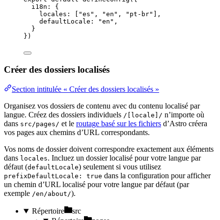
i18n: {
locales: [
"
es
"
, 
"
en
"
, 
"
pt-br
"
],
defaultLocale: 
"
en
"
,
}
})
Créer des dossiers localisés
Section intitulée « Créer des dossiers localisés »
Organisez vos dossiers de contenu avec du contenu localisé par
langue. Créez des dossiers individuels
n’importe où
/[locale]/
dans
et le
routage basé sur les fichiers
d’Astro créera
src/pages/
vos pages aux chemins d’URL correspondants.
Vos noms de dossier doivent correspondre exactement aux éléments
dans
. Incluez un dossier localisé pour votre langue par
locales
défaut (
) seulement si vous utilisez
defaultLocale
dans la configuration pour afficher
prefixDefaultLocale: true
un chemin d’URL localisé pour votre langue par défaut (par
exemple
).
/en/about/
Répertoire
src