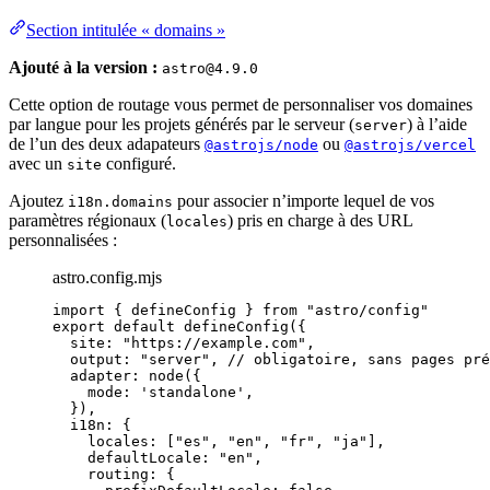
Section intitulée « domains »
Ajouté à la version :
astro@4.9.0
Cette option de routage vous permet de personnaliser vos domaines
par langue pour les projets générés par le serveur (
) à l’aide
server
de l’un des deux adapateurs
ou
@astrojs/node
@astrojs/vercel
avec un
configuré.
site
Ajoutez
pour associer n’importe lequel de vos
i18n.domains
paramètres régionaux (
) pris en charge à des URL
locales
personnalisées :
astro.config.mjs
import
 { defineConfig } 
from
"
astro/config
"
export
default
defineConfig
({
site: 
"
https://example.com
"
,
output: 
"
server
"
, 
// obligatoire, sans pages pré
adapter: 
node
({
mode: 
'
standalone
'
,
}),
i18n: {
locales: [
"
es
"
, 
"
en
"
, 
"
fr
"
, 
"
ja
"
],
defaultLocale: 
"
en
"
,
routing: {