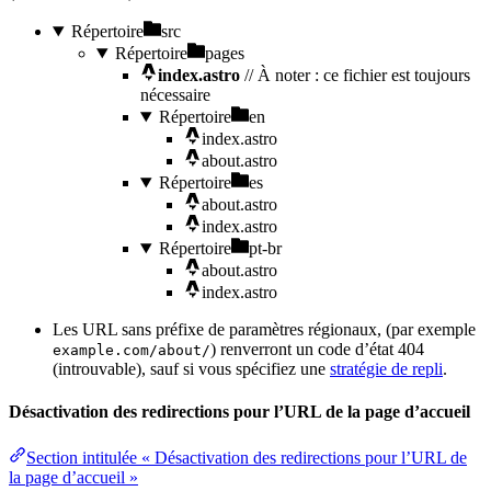
Répertoire
src
Répertoire
pages
index.astro
// À noter : ce fichier est toujours
nécessaire
Répertoire
en
index.astro
about.astro
Répertoire
es
about.astro
index.astro
Répertoire
pt-br
about.astro
index.astro
Les URL sans préfixe de paramètres régionaux, (par exemple
) renverront un code d’état 404
example.com/about/
(introuvable), sauf si vous spécifiez une
stratégie de repli
.
Désactivation des redirections pour l’URL de la page d’accueil
Section intitulée « Désactivation des redirections pour l’URL de
la page d’accueil »