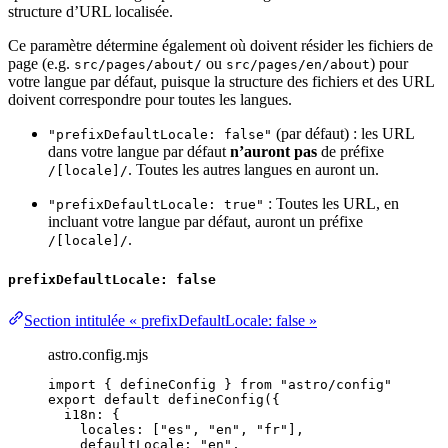
structure d’URL localisée.
Ce paramètre détermine également où doivent résider les fichiers de
page (e.g.
ou
) pour
src/pages/about/
src/pages/en/about
votre langue par défaut, puisque la structure des fichiers et des URL
doivent correspondre pour toutes les langues.
(par défaut) : les URL
"prefixDefaultLocale: false"
dans votre langue par défaut
n’auront pas
de préfixe
. Toutes les autres langues en auront un.
/[locale]/
: Toutes les URL, en
"prefixDefaultLocale: true"
incluant votre langue par défaut, auront un préfixe
.
/[locale]/
prefixDefaultLocale: false
Section intitulée « prefixDefaultLocale: false »
astro.config.mjs
import
 { defineConfig } 
from
"
astro/config
"
export
default
defineConfig
({
i18n: {
locales: [
"
es
"
, 
"
en
"
, 
"
fr
"
],
defaultLocale: 
"
en
"
,