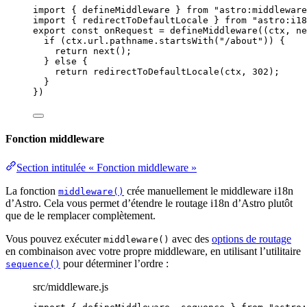
import
 { defineMiddleware } 
from
"
astro:middleware
import
 { redirectToDefaultLocale } 
from
"
astro:i18
export const 
onRequest
 = 
defineMiddleware
(
(
ctx
, 
ne
if 
(
ctx
.
url
.
pathname
.
startsWith
(
"
/about
"
))
 {
return 
next
()
;
} else {
return 
redirectToDefaultLocale
(
ctx
, 
302
)
;
}
}
)
Fonction middleware
Section intitulée « Fonction middleware »
La fonction
crée manuellement le middleware i18n
middleware()
d’Astro. Cela vous permet d’étendre le routage i18n d’Astro plutôt
que de le remplacer complètement.
Vous pouvez exécuter
avec des
options de routage
middleware()
en combinaison avec votre propre middleware, en utilisant l’utilitaire
pour déterminer l’ordre :
sequence()
src/middleware.js