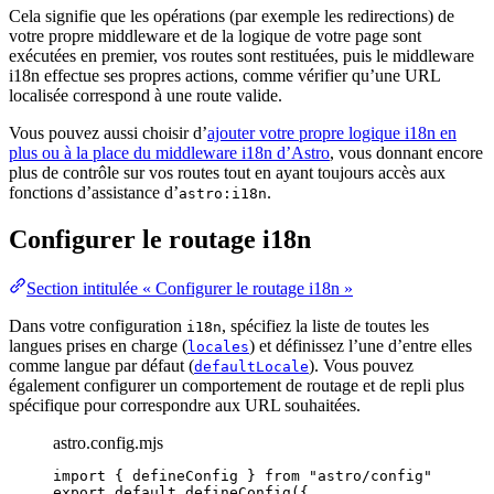
Cela signifie que les opérations (par exemple les redirections) de
votre propre middleware et de la logique de votre page sont
exécutées en premier, vos routes sont restituées, puis le middleware
i18n effectue ses propres actions, comme vérifier qu’une URL
localisée correspond à une route valide.
Vous pouvez aussi choisir d’
ajouter votre propre logique i18n en
plus ou à la place du middleware i18n d’Astro
, vous donnant encore
plus de contrôle sur vos routes tout en ayant toujours accès aux
fonctions d’assistance d’
.
astro:i18n
Configurer le routage i18n
Section intitulée « Configurer le routage i18n »
Dans votre configuration
, spécifiez la liste de toutes les
i18n
langues prises en charge (
) et définissez l’une d’entre elles
locales
comme langue par défaut (
). Vous pouvez
defaultLocale
également configurer un comportement de routage et de repli plus
spécifique pour correspondre aux URL souhaitées.
astro.config.mjs
import
 { defineConfig } 
from
"
astro/config
"
export
default
defineConfig
({