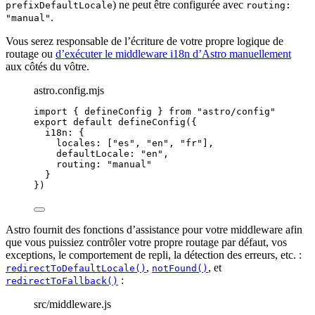
) ne peut être configurée avec
prefixDefaultLocale
routing:
.
"manual"
Vous serez responsable de l’écriture de votre propre logique de
routage ou
d’exécuter le middleware i18n d’Astro manuellement
aux côtés du vôtre.
astro.config.mjs
import
 { defineConfig } 
from
"
astro/config
"
export
default
defineConfig
({
i18n: {
locales: [
"
es
"
, 
"
en
"
, 
"
fr
"
],
defaultLocale: 
"
en
"
,
routing: 
"
manual
"
}
})
Astro fournit des fonctions d’assistance pour votre middleware afin
que vous puissiez contrôler votre propre routage par défaut, vos
exceptions, le comportement de repli, la détection des erreurs, etc. :
,
, et
redirectToDefaultLocale()
notFound()
:
redirectToFallback()
src/middleware.js