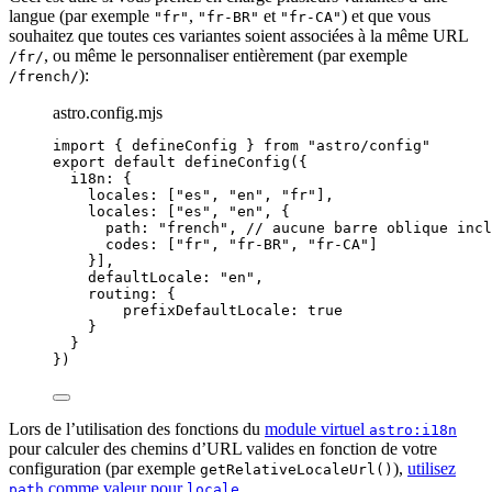
langue (par exemple
,
et
) et que vous
"fr"
"fr-BR"
"fr-CA"
souhaitez que toutes ces variantes soient associées à la même URL
, ou même le personnaliser entièrement (par exemple
/fr/
):
/french/
astro.config.mjs
import
 { defineConfig } 
from
"
astro/config
"
export
default
defineConfig
({
i18n: {
locales: [
"
es
"
, 
"
en
"
, 
"
fr
"
],
locales: [
"
es
"
, 
"
en
"
, {
path: 
"
french
"
, 
// aucune barre oblique incl
codes: [
"
fr
"
, 
"
fr-BR
"
, 
"
fr-CA
"
]
}],
defaultLocale: 
"
en
"
,
routing: {
prefixDefaultLocale: 
true
}
}
})
Lors de l’utilisation des fonctions du
module virtuel
astro:i18n
pour calculer des chemins d’URL valides en fonction de votre
configuration (par exemple
),
utilisez
getRelativeLocaleUrl()
comme valeur pour
.
path
locale