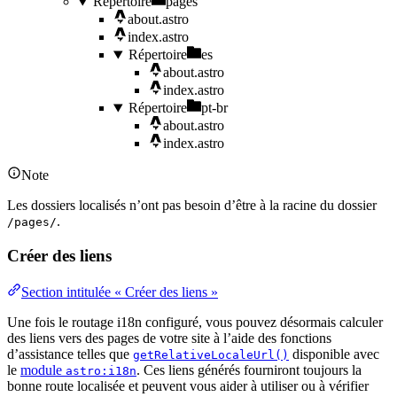
Répertoire
pages
about.astro
index.astro
Répertoire
es
about.astro
index.astro
Répertoire
pt-br
about.astro
index.astro
Note
Les dossiers localisés n’ont pas besoin d’être à la racine du dossier
.
/pages/
Créer des liens
Section intitulée « Créer des liens »
Une fois le routage i18n configuré, vous pouvez désormais calculer
des liens vers des pages de votre site à l’aide des fonctions
d’assistance telles que
disponible avec
getRelativeLocaleUrl()
le
module
. Ces liens générés fourniront toujours la
astro:i18n
bonne route localisée et peuvent vous aider à utiliser ou à vérifier