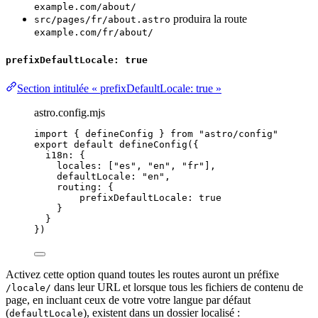
example.com/about/
produira la route
src/pages/fr/about.astro
example.com/fr/about/
prefixDefaultLocale: true
Section intitulée « prefixDefaultLocale: true »
astro.config.mjs
import
 { defineConfig } 
from
"
astro/config
"
export
default
defineConfig
({
i18n: {
locales: [
"
es
"
, 
"
en
"
, 
"
fr
"
],
defaultLocale: 
"
en
"
,
routing: {
prefixDefaultLocale: 
true
}
}
})
Activez cette option quand toutes les routes auront un préfixe
dans leur URL et lorsque tous les fichiers de contenu de
/locale/
page, en incluant ceux de votre votre langue par défaut
(
), existent dans un dossier localisé :
defaultLocale