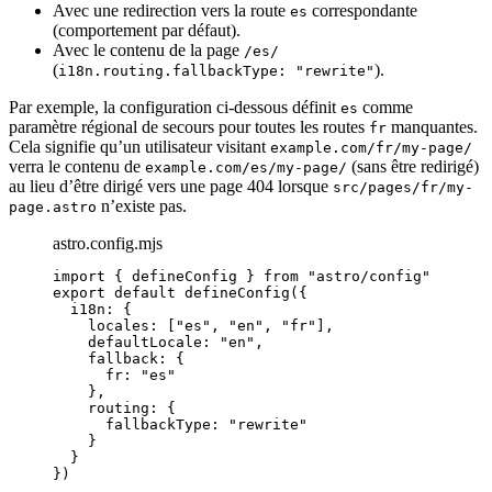
Avec une redirection vers la route
correspondante
es
(comportement par défaut).
Avec le contenu de la page
/es/
(
).
i18n.routing.fallbackType: "rewrite"
Par exemple, la configuration ci-dessous définit
comme
es
paramètre régional de secours pour toutes les routes
manquantes.
fr
Cela signifie qu’un utilisateur visitant
example.com/fr/my-page/
verra le contenu de
(sans être redirigé)
example.com/es/my-page/
au lieu d’être dirigé vers une page 404 lorsque
src/pages/fr/my-
n’existe pas.
page.astro
astro.config.mjs
import
 { defineConfig } 
from
"
astro/config
"
export
default
defineConfig
({
i18n: {
locales: [
"
es
"
, 
"
en
"
, 
"
fr
"
],
defaultLocale: 
"
en
"
,
fallback: {
fr: 
"
es
"
},
routing: {
fallbackType: 
"
rewrite
"
}
}
})