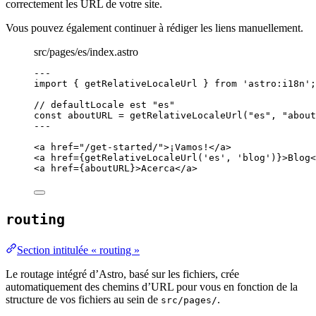
correctement les URL de votre site.
Vous pouvez également continuer à rédiger les liens manuellement.
src/pages/es/index.astro
---
import
 { getRelativeLocaleUrl } 
from
'
astro:i18n
'
;
// defaultLocale est "es"
const 
aboutURL
 = 
getRelativeLocaleUrl
(
"
es
"
, 
"
about
---
<
a
href
=
"
/get-started/
"
>
¡Vamos!
</
a
>
<
a
href
=
{
getRelativeLocaleUrl
(
'
es
'
, 
'
blog
'
)
}
>
Blog
<
<
a
href
=
{
aboutURL
}
>
Acerca
</
a
>
routing
Section intitulée « routing »
Le routage intégré d’Astro, basé sur les fichiers, crée
automatiquement des chemins d’URL pour vous en fonction de la
structure de vos fichiers au sein de
.
src/pages/