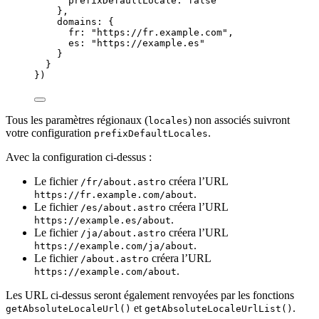
prefixDefaultLocale: 
false
},
domains: {
fr: 
"
https://fr.example.com
"
,
es: 
"
https://example.es
"
}
}
})
Tous les paramètres régionaux (
) non associés suivront
locales
votre configuration
.
prefixDefaultLocales
Avec la configuration ci-dessus :
Le fichier
créera l’URL
/fr/about.astro
.
https://fr.example.com/about
Le fichier
créera l’URL
/es/about.astro
.
https://example.es/about
Le fichier
créera l’URL
/ja/about.astro
.
https://example.com/ja/about
Le fichier
créera l’URL
/about.astro
.
https://example.com/about
Les URL ci-dessus seront également renvoyées par les fonctions
et
.
getAbsoluteLocaleUrl()
getAbsoluteLocaleUrlList()