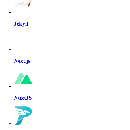
Jekyll
Next.js
NuxtJS