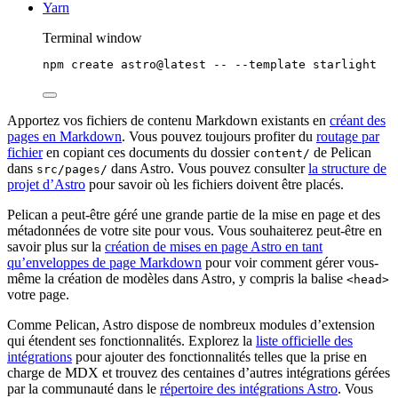
Yarn
Terminal window
npm
create
astro@latest
--
--template
starlight
Apportez vos fichiers de contenu Markdown existants en
créant des
pages en Markdown
. Vous pouvez toujours profiter du
routage par
fichier
en copiant ces documents du dossier
de Pelican
content/
dans
dans Astro. Vous pouvez consulter
la structure de
src/pages/
projet d’Astro
pour savoir où les fichiers doivent être placés.
Pelican a peut-être géré une grande partie de la mise en page et des
métadonnées de votre site pour vous. Vous souhaiterez peut-être en
savoir plus sur la
création de mises en page Astro en tant
qu’enveloppes de page Markdown
pour voir comment gérer vous-
même la création de modèles dans Astro, y compris la balise
<head>
votre page.
Comme Pelican, Astro dispose de nombreux modules d’extension
qui étendent ses fonctionnalités. Explorez la
liste officielle des
intégrations
pour ajouter des fonctionnalités telles que la prise en
charge de MDX et trouvez des centaines d’autres intégrations gérées
par la communauté dans le
répertoire des intégrations Astro
. Vous