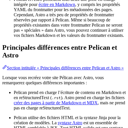
intégrée pour
écrire en Markdown
, y compris les propriétés
YAML du frontmatter pour les métadonnées des pages.
Cependant, Astro a très peu de propriétés de frontmatter
réservées par rapport à Pelican. Même si beaucoup de
propriétés existantes dans votre frontmatter Pelican ne seront
pas « spéciales » dans Astro, vous pouvez continuer à utiliser
vos fichiers Markdown et les valeurs du frontmatter existants.
Principales différences entre Pelican et
Astro
Section intitulée « Principales différences entre Pelican et Astro »
Lorsque vous recréez votre site Pélican avec Astro, vous
remarquerez quelques différences importantes :
Pelican prend en charge l’écriture de contenu en Markdown et
en reStructuredText (
). Astro prend en charge les fichiers
.rst
créer des pages à partir de Markdown et MDX
, mais ne prend
pas en charge reStructuredText.
Pelican utilise des fichiers HTML et la syntaxe Jinja pour la
création de modèles. La
syntaxe Astro
est un ensemble de
HTML semblable à JSX. Tout HTML valide est une syntaxe