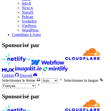
Jekyll
Next.js
NuxtJS
Pelican
SvelteKit
VuePress
WordPress
Contribuer à Astro
Sponsorisé par
GitHub
Discord
Selectionner le thème
Selectionner la langue
Sponsorisé par