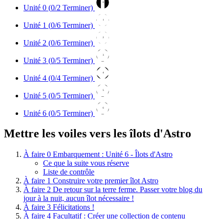
0
Unité 0 (
0
/2 Terminer)
1
Unité 1 (
0
/6 Terminer)
2
Unité 2 (
0
/6 Terminer)
3
Unité 3 (
0
/5 Terminer)
4
Unité 4 (
0
/4 Terminer)
5
Unité 5 (
0
/5 Terminer)
6
Unité 6 (
0
/5 Terminer)
Mettre les voiles vers les îlots d'Astro
À faire
0
Embarquement : Unité 6 - Îlots d'Astro
Ce que la suite vous réserve
Liste de contrôle
À faire
1
Construire votre premier îlot Astro
À faire
2
De retour sur la terre ferme. Passer votre blog du
jour à la nuit, aucun îlot nécessaire !
À faire
3
Félicitations !
À faire
4
Facultatif : Créer une collection de contenu