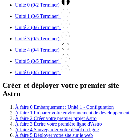
0
Unité 0 (
0
/2 Terminer)
1
Unité 1 (
0
/6 Terminer)
2
Unité 2 (
0
/6 Terminer)
3
Unité 3 (
0
/5 Terminer)
4
Unité 4 (
0
/4 Terminer)
5
Unité 5 (
0
/5 Terminer)
6
Unité 6 (
0
/5 Terminer)
Créer et déployer votre premier site
Astro
À faire
0
Embarquement : Unité 1 - Configuration
À faire
1
Préparer votre environnement de développement
À faire
2
Créer votre premier projet Astro
À faire
3
Écrire votre première ligne d'Astro
À faire
4
Sauvegarder votre dépôt en ligne
À faire
5
Déployer votre site sur le web