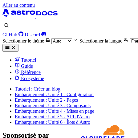
Aller au contenu
GitHub
Discord
Selectionner le thème
Selectionner la langue
Tutoriel
Guide
Référence
Écosystème
Tutoriel : Créer un blog
Embarquement : Unité 1 - Configuration
Embarquement : Unité 2 - Pages
Embarquement : Unité 3 - Composants
Embarquement : Unité 4 - Mises en page
Embarquement : Unité 5 - API d'Astro
Embarquement : Unité 6 - Îlots d'Astro
Sponsorisé par