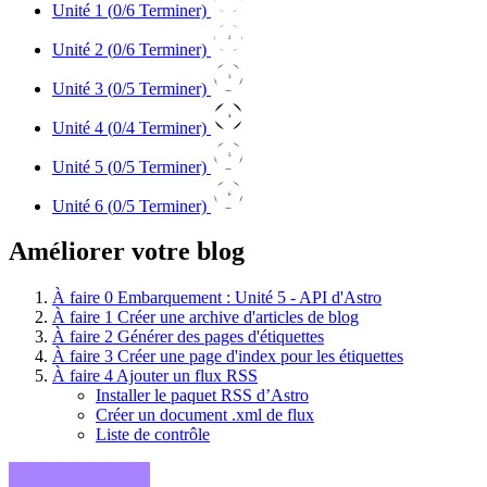
Unité 1 (
0
/6 Terminer)
2
Unité 2 (
0
/6 Terminer)
3
Unité 3 (
0
/5 Terminer)
4
Unité 4 (
0
/4 Terminer)
5
Unité 5 (
0
/5 Terminer)
6
Unité 6 (
0
/5 Terminer)
Améliorer votre blog
À faire
0
Embarquement : Unité 5 - API d'Astro
À faire
1
Créer une archive d'articles de blog
À faire
2
Générer des pages d'étiquettes
À faire
3
Créer une page d'index pour les étiquettes
À faire
4
Ajouter un flux RSS
Installer le paquet RSS d’Astro
Créer un document .xml de flux
Liste de contrôle