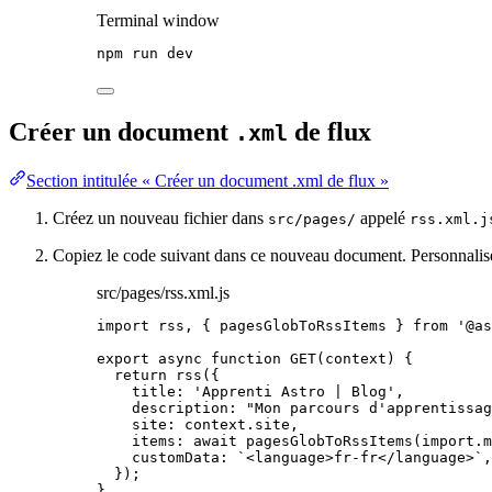
Terminal window
npm
run
dev
Créer un document
de flux
.xml
Section intitulée « Créer un document .xml de flux »
Créez un nouveau fichier dans
appelé
src/pages/
rss.xml.j
Copiez le code suivant dans ce nouveau document. Personnalise
src/pages/rss.xml.js
import
 rss, { pagesGlobToRssItems } 
from
'
@as
export
async
function
GET
(
context
)
 {
return
rss
({
title: 
'
Apprenti Astro | Blog
'
,
description: 
"
Mon parcours d'apprentissag
site: 
context
.
site
,
items: 
await
pagesGlobToRssItems
(
import.
m
customData: 
`
<language>fr-fr</language>
`
,
});
}