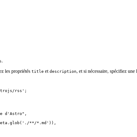
.
s
z les propriétés
et
, et si nécessaire, spécifiez un
title
description
trojs/rss
'
;
e d'Astro
"
,
eta
.
glob
(
'
./**/*.md
'
))
,