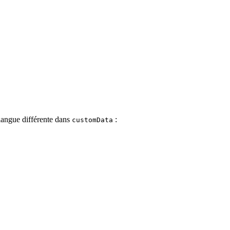
e langue différente dans
:
customData