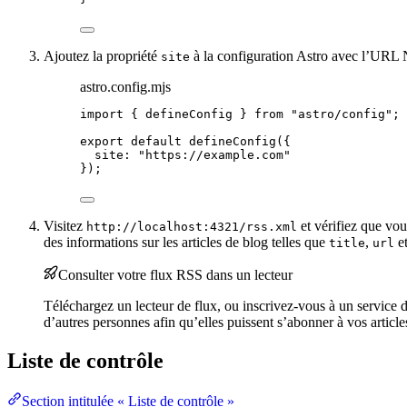
Ajoutez la propriété
à la configuration Astro avec l’URL N
site
astro.config.mjs
import
 { defineConfig } 
from
"
astro/config
"
;
export
default
defineConfig
({
site: 
"
https://example.com
"
});
Visitez
et vérifiez que vou
http://localhost:4321/rss.xml
des informations sur les articles de blog telles que
,
e
title
url
Consulter votre flux RSS dans un lecteur
Téléchargez un lecteur de flux, ou inscrivez-vous à un service 
d’autres personnes afin qu’elles puissent s’abonner à vos article
Liste de contrôle
Section intitulée « Liste de contrôle »