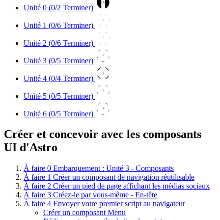
0
Unité 0 (
0
/2 Terminer)
1
Unité 1 (
0
/6 Terminer)
2
Unité 2 (
0
/6 Terminer)
3
Unité 3 (
0
/5 Terminer)
4
Unité 4 (
0
/4 Terminer)
5
Unité 5 (
0
/5 Terminer)
6
Unité 6 (
0
/5 Terminer)
Créer et concevoir avec les composants
UI d'Astro
À faire
0
Embarquement : Unité 3 - Composants
À faire
1
Créer un composant de navigation réutilisable
À faire
2
Créer un pied de page affichant les médias sociaux
À faire
3
Créez-le par vous-même - En-tête
À faire
4
Envoyer votre premier script au navigateur
Créer un composant Menu