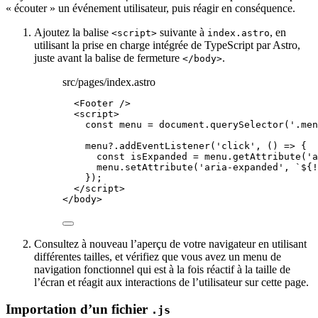
« écouter » un événement utilisateur, puis réagir en conséquence.
Ajoutez la balise
suivante à
, en
<script>
index.astro
utilisant la prise en charge intégrée de TypeScript par Astro,
juste avant la balise de fermeture
.
</body>
src/pages/index.astro
<
Footer
 />
<
script
>
const 
menu
 = 
document
.
querySelector
(
'
.men
menu
?.
addEventListener
(
'
click
'
, 
()
=>
 {
const 
isExpanded
 = 
menu
.
getAttribute
(
'
a
menu
.
setAttribute
(
'
aria-expanded
'
, 
`
${
!
});
</
script
>
</
body
>
Consultez à nouveau l’aperçu de votre navigateur en utilisant
différentes tailles, et vérifiez que vous avez un menu de
navigation fonctionnel qui est à la fois réactif à la taille de
l’écran et réagit aux interactions de l’utilisateur sur cette page.
Importation d’un fichier
.js