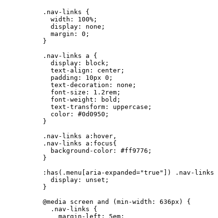
.nav-links
 {
width
: 
100
%
;
display
: 
none
;
margin
: 
0
;
}
.nav-links
a
 {
display
: 
block
;
text-align
: 
center
;
padding
: 
10
px
0
;
text-decoration
: 
none
;
font-size
: 
1.2
rem
;
font-weight
: 
bold
;
text-transform
: 
uppercase
;
color
: 
#
0d0950
;
}
.nav-links
a
:hover
,
.nav-links
a
:focus
{
background-color
: 
#
ff9776
;
}
:has
(
.menu
[
aria-expanded
=
"
true
"
]) 
.nav-links
 
display
: 
unset
;
}
@media
screen
and
(
min-width
: 
636
px
)
 {
.nav-links
 {
margin-left
: 
5
em
;