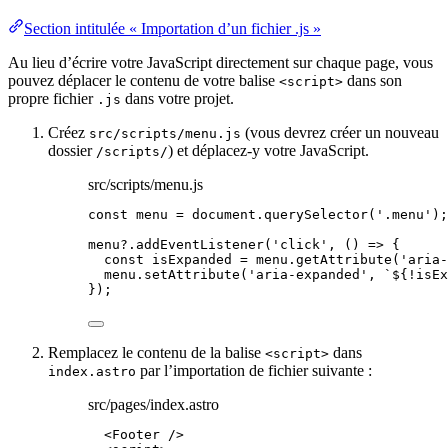
Section intitulée « Importation d’un fichier .js »
Au lieu d’écrire votre JavaScript directement sur chaque page, vous
pouvez déplacer le contenu de votre balise
dans son
<script>
propre fichier
dans votre projet.
.js
Créez
(vous devrez créer un nouveau
src/scripts/menu.js
dossier
) et déplacez-y votre JavaScript.
/scripts/
src/scripts/menu.js
const 
menu
 = 
document
.
querySelector
(
'
.menu
'
);
menu
?.
addEventListener
(
'
click
'
, 
()
=>
 {
const 
isExpanded
 = 
menu
.
getAttribute
(
'
aria-
menu
.
setAttribute
(
'
aria-expanded
'
, 
`
${
!
isEx
});
Remplacez le contenu de la balise
dans
<script>
par l’importation de fichier suivante :
index.astro
src/pages/index.astro
<
Footer
 />