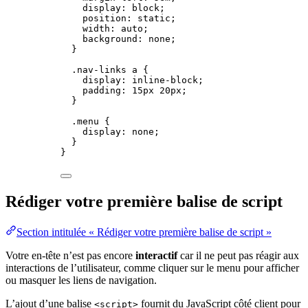
display
: 
block
;
position
: 
static
;
width
: 
auto
;
background
: 
none
;
}
.nav-links
a
 {
display
: 
inline-block
;
padding
: 
15
px
20
px
;
}
.menu
 {
display
: 
none
;
}
}
Rédiger votre première balise de script
Section intitulée « Rédiger votre première balise de script »
Votre en-tête n’est pas encore
interactif
car il ne peut pas réagir aux
interactions de l’utilisateur, comme cliquer sur le menu pour afficher
ou masquer les liens de navigation.
L’ajout d’une balise
fournit du JavaScript côté client pour
<script>