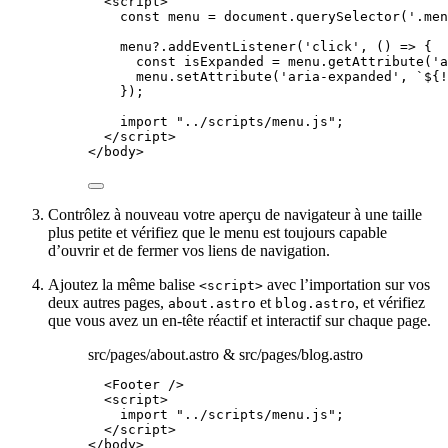
<
script
>
const 
menu
 = 
document
.
querySelector
(
'
.men
menu
?.
addEventListener
(
'
click
'
, 
()
=>
 {
const 
isExpanded
 = 
menu
.
getAttribute
(
'
a
menu
.
setAttribute
(
'
aria-expanded
'
, 
`
${
!
});
import
"
../scripts/menu.js
"
;
</
script
>
</
body
>
Contrôlez à nouveau votre aperçu de navigateur à une taille
plus petite et vérifiez que le menu est toujours capable
d’ouvrir et de fermer vos liens de navigation.
Ajoutez la même balise
avec l’importation sur vos
<script>
deux autres pages,
et
, et vérifiez
about.astro
blog.astro
que vous avez un en-tête réactif et interactif sur chaque page.
src/pages/about.astro & src/pages/blog.astro
<
Footer
 />
<
script
>
import
"
../scripts/menu.js
"
;
</
script
>
</
body
>