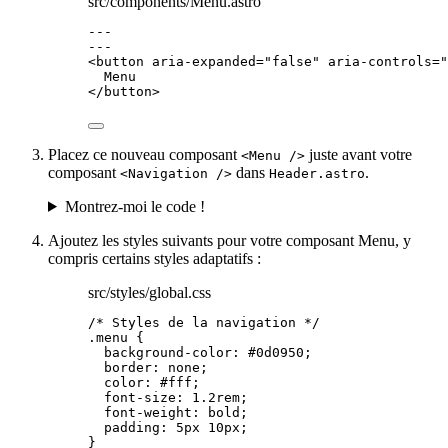
src/components/Menu.astro
---
---
<
button
aria-expanded
=
"
false
"
aria-controls
=
"
Menu
</
button
>
Placez ce nouveau composant
juste avant votre
<Menu />
composant
dans
.
<Navigation />
Header.astro
Montrez-moi le code !
Ajoutez les styles suivants pour votre composant Menu, y
compris certains styles adaptatifs :
src/styles/global.css
/* Styles de la navigation */
.menu
 {
background-color
: 
#
0d0950
;
border
: 
none
;
color
: 
#
fff
;
font-size
: 
1.2
rem
;
font-weight
: 
bold
;
padding
: 
5
px
10
px
;
}