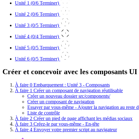
Unité 1 (
0
/6 Terminer)
2
Unité 2 (
0
/6 Terminer)
3
Unité 3 (
0
/5 Terminer)
4
Unité 4 (
0
/4 Terminer)
5
Unité 5 (
0
/5 Terminer)
6
Unité 6 (
0
/5 Terminer)
Créer et concevoir avec les composants UI
À faire
0
Embarquement : Unité 3 - Composants
À faire
1
Créer un composant de navigation réutilisable
Créer un nouveau dossier src/components/
Créer un composant de navigation
Essayer par vous-même - Ajouter la navigation au reste de
Liste de contrôle
À faire
2
Créer un pied de page affichant les médias sociaux
À faire
3
Créez-le par vous-même - En-tête
À faire
4
Envoyer votre premier script au navigateur