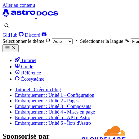
Aller au contenu
GitHub
Discord
Selectionner le thème
Selectionner la langue
Tutoriel
Guide
Référence
Écosystème
Tutoriel : Créer un blog
Embarquement : Unité 1 - Configuration
Embarquement : Unité 2 - Pages
Embarquement : Unité 3 - Composants
Embarquement : Unité 4 - Mises en page
Embarquement : Unité 5 - API d'Astro
Embarquement : Unité 6 - Îlots d'Astro
Sponsorisé par