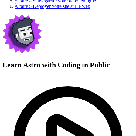
À faire
4
Sauvegarder votre dépôt en ligne
À faire
5
Déployer votre site sur le web
Learn Astro with
Coding in Public