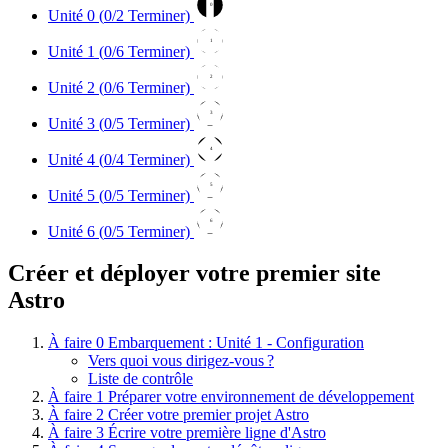
0
Unité 0 (
0
/2 Terminer)
1
Unité 1 (
0
/6 Terminer)
2
Unité 2 (
0
/6 Terminer)
3
Unité 3 (
0
/5 Terminer)
4
Unité 4 (
0
/4 Terminer)
5
Unité 5 (
0
/5 Terminer)
6
Unité 6 (
0
/5 Terminer)
Créer et déployer votre premier site
Astro
À faire
0
Embarquement : Unité 1 - Configuration
Vers quoi vous dirigez-vous ?
Liste de contrôle
À faire
1
Préparer votre environnement de développement
À faire
2
Créer votre premier projet Astro
À faire
3
Écrire votre première ligne d'Astro