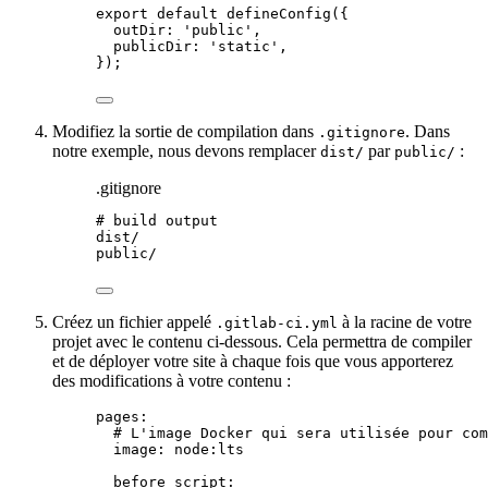
export
default
defineConfig
({
outDir: 
'
public
'
,
publicDir: 
'
static
'
,
});
Modifiez la sortie de compilation dans
. Dans
.gitignore
notre exemple, nous devons remplacer
par
:
dist/
public/
.gitignore
# build output
dist/
public/
Créez un fichier appelé
à la racine de votre
.gitlab-ci.yml
projet avec le contenu ci-dessous. Cela permettra de compiler
et de déployer votre site à chaque fois que vous apporterez
des modifications à votre contenu :
pages
:
# L'image Docker qui sera utilisée pour com
image
: 
node:lts
before_script
: