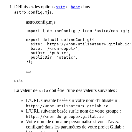
Définissez les options
et
dans
site
base
.
astro.config.mjs
astro.config.mjs
import
 { defineConfig } 
from
'
astro/config
'
;
export
default
defineConfig
({
site: 
'
https://<nom-utilisateur>.gitlab.io
'
base: 
'
/<mon-depot>
'
,
outDir: 
'
public
'
,
publicDir: 
'
static
'
,
});
site
La valeur de
doit être l’une des valeurs suivantes :
site
L’URL suivante basée sur votre nom d’utilisateur :
https://<nom-utilisateur>.gitlab.io
L’URL suivante basée sur le nom de votre groupe :
https://<nom-du-groupe>.gitlab.io
Votre nom de domaine personnalisé si vous l’avez
configuré dans les paramètres de votre projet Gitlab :