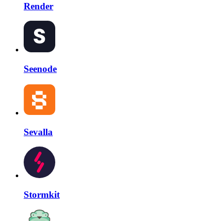
Render
Seenode
Sevalla
Stormkit