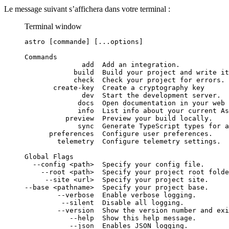
Le message suivant s’affichera dans votre terminal :
Terminal window
astro
 [commande] [...options]
Commands
add
Add
an
integration.
build
Build
your
project
and
write
it
check
Check
your
project
for
errors.
create-key
Create
a
cryptography
key
dev
Start
the
development
server.
docs
Open
documentation
in
your
web
info
List
info
about
your
current
As
preview
Preview
your
build
locally.
sync
Generate
TypeScript
types
for
a
preferences
Configure
user
preferences.
telemetry
Configure
telemetry
settings.
Global
Flags
--config
<path>
Specify
your
config
file.
--root
<path>
Specify
your
project
root
folde
--site
<url>
Specify
your
project
site.
--base
<pathname>
Specify
your
project
base.
--verbose
Enable
verbose
logging.
--silent
Disable
all
logging.
--version
Show
the
version
number
and
exi
--help
Show
this
help
message.
--json
Enables
JSON
logging.