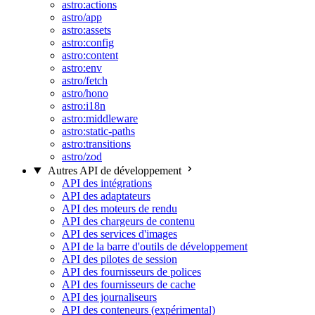
astro:actions
astro/app
astro:assets
astro:config
astro:content
astro:env
astro/fetch
astro/hono
astro:i18n
astro:middleware
astro:static-paths
astro:transitions
astro/zod
Autres API de développement
API des intégrations
API des adaptateurs
API des moteurs de rendu
API des chargeurs de contenu
API des services d'images
API de la barre d'outils de développement
API des pilotes de session
API des fournisseurs de polices
API des fournisseurs de cache
API des journaliseurs
API des conteneurs (expérimental)