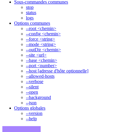
Sous-commandes communes
stop
status
logs
Options communes
--root <chemin>
--config <chemin>
--force <string>
--mode <string>
--outDir <chemin>
--site <url>
--base <chemin>
--port <number>
--host [adresse d'hôte optionnelle]
--allowed-hosts
--verbose
--silent
--open
--background
--json
Options globales
--version
--help