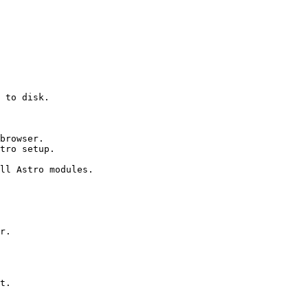
to
disk.
browser.
tro
setup.
ll
Astro
modules.
r.
t.