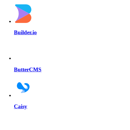
Builder.io
ButterCMS
Caisy