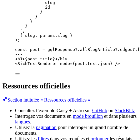
slug
id
}
}
}
}
`
,
{ slug: 
params
.
slug
 }
);
const 
post
 = 
gqlResponse
?.
allBlogArticle
?.
edges
?.
[
---
<
h1
>
{
post
.
title
}
</
h1
>
<
RichTextRenderer
node
=
{
post
.
text
.
json
}
 />
Ressources officielles
Section intitulée « Ressources officielles »
Consultez l’exemple Caisy + Astro sur
GitHub
ou
StackBlitz
Interrogez vos documents en
mode brouillon
et dans plusieurs
langues
.
Utilisez la
pagination
pour interroger un grand nombre de
documents.
Utilisez les
filtres
dans vos requêtes et
ordonner
les résultats.