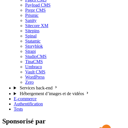
Payload CMS
Prepr CMS
Prismic
Sanity
Sitecore XM
Sitepins
Spinal
Statamic
Storyblok
Strapi
StudioCMS
TinaCMS
Umbraco
Vault CMS
WordPress
Zero
Services back-end
Hébergement d’images et de vidéos
E-commerce
Authentification
Tests
Sponsorisé par