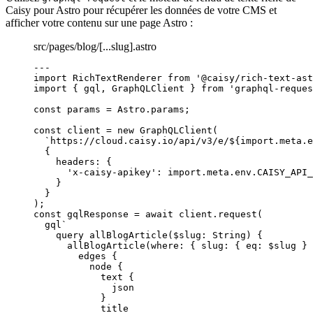
Caisy pour Astro pour récupérer les données de votre CMS et
afficher votre contenu sur une page Astro :
src/pages/blog/[...slug].astro
---
import
 RichTextRenderer 
from
'
@caisy/rich-text-ast
import
 { gql, GraphQLClient } 
from
'
graphql-reques
const 
params
 = 
Astro
.
params
;
const 
client
 = 
new
GraphQLClient
(
`
https://cloud.caisy.io/api/v3/e/
${
import.
meta
.
e
{
headers: {
'
x-caisy-apikey
'
: import.
meta
.
env
.
CAISY_API_
}
}
);
const 
gqlResponse
 = await 
client
.
request
(
gql
`
query allBlogArticle($slug: String) {
allBlogArticle(where: { slug: { eq: $slug } 
edges {
node {
text {
json
}
title