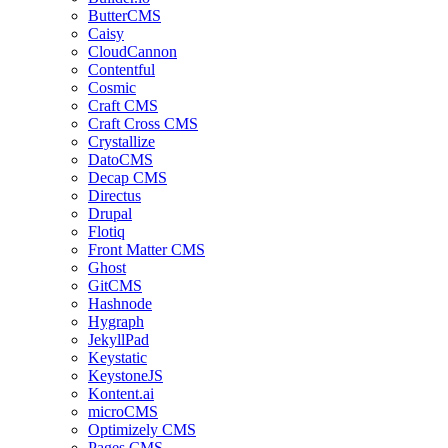
ButterCMS
Caisy
CloudCannon
Contentful
Cosmic
Craft CMS
Craft Cross CMS
Crystallize
DatoCMS
Decap CMS
Directus
Drupal
Flotiq
Front Matter CMS
Ghost
GitCMS
Hashnode
Hygraph
JekyllPad
Keystatic
KeystoneJS
Kontent.ai
microCMS
Optimizely CMS
Pages CMS