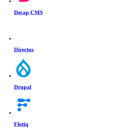
Decap CMS
Directus
Drupal
Flotiq