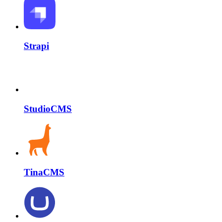
Strapi
StudioCMS
TinaCMS