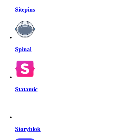
Sitepins
Spinal
Statamic
Storyblok