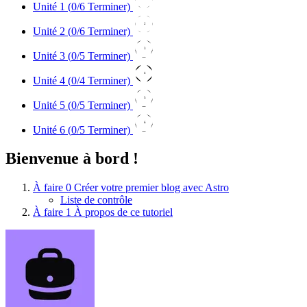
Unité 1 (
0
/6 Terminer)
2
Unité 2 (
0
/6 Terminer)
3
Unité 3 (
0
/5 Terminer)
4
Unité 4 (
0
/4 Terminer)
5
Unité 5 (
0
/5 Terminer)
6
Unité 6 (
0
/5 Terminer)
Bienvenue à bord !
À faire
0
Créer votre premier blog avec Astro
Liste de contrôle
À faire
1
À propos de ce tutoriel