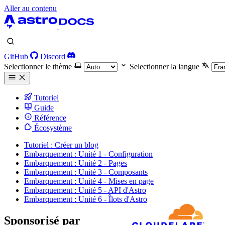
Aller au contenu
GitHub
Discord
Selectionner le thème
Selectionner la langue
Tutoriel
Guide
Référence
Écosystème
Tutoriel : Créer un blog
Embarquement : Unité 1 - Configuration
Embarquement : Unité 2 - Pages
Embarquement : Unité 3 - Composants
Embarquement : Unité 4 - Mises en page
Embarquement : Unité 5 - API d'Astro
Embarquement : Unité 6 - Îlots d'Astro
Sponsorisé par