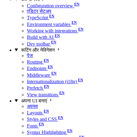
Configuration overview
एडिटर सेटअप
TypeScript
Environment variables
Working with integrations
Build with AI
Dev toolbar
रूटिंग और नेविगेशन
पेज
Routing
Endpoints
Middleware
Internationalization (i18n)
Prefetch
View transitions
अपना UI बनाएं
अवयव
Layouts
Styles and CSS
Fonts
Syntax Highlighting