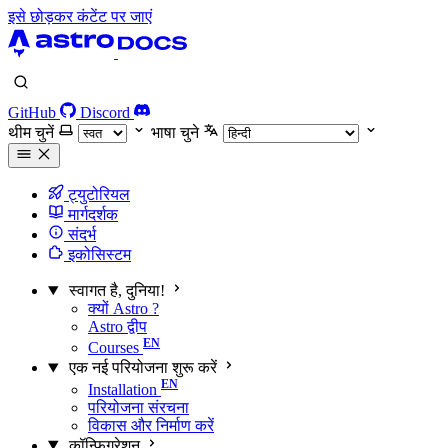
इसे छोड़कर कंटेंट पर जाएं
GitHub
Discord
थीम चुनें
भाषा चुने
ट्युटोरियल
मार्गदर्शक
संदर्भ
इकोसिस्टम
स्वागत है, दुनिया!
क्यों Astro ?
Astro द्वीप
Courses
एक नई परियोजना शुरू करें
Installation
परियोजना संरचना
विकास और निर्माण करें
कॉन्फ़िगरेशन