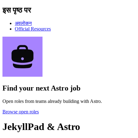
इस पृष्ठ पर
अवलोकन
Official Resources
Find your next
Astro job
Open roles from teams already building with Astro.
Browse open roles
JekyllPad & Astro