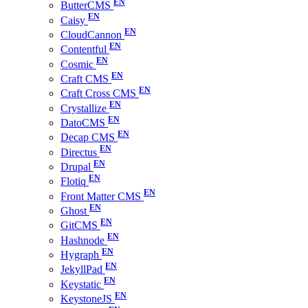
ButterCMS
Caisy
CloudCannon
Contentful
Cosmic
Craft CMS
Craft Cross CMS
Crystallize
DatoCMS
Decap CMS
Directus
Drupal
Flotiq
Front Matter CMS
Ghost
GitCMS
Hashnode
Hygraph
JekyllPad
Keystatic
KeystoneJS