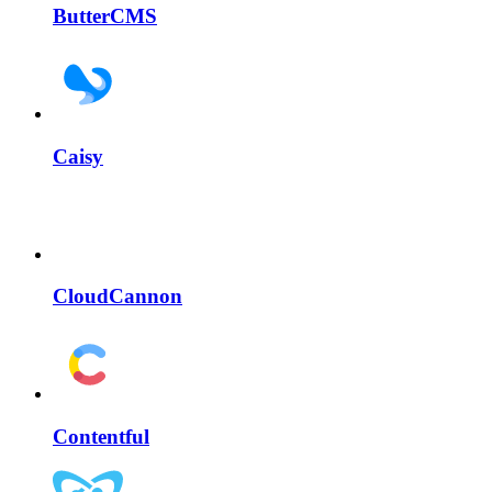
ButterCMS
Caisy
CloudCannon
Contentful