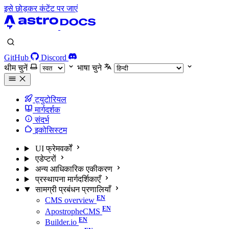
इसे छोड़कर कंटेंट पर जाएं
GitHub
Discord
थीम चुनें
भाषा चुने
ट्युटोरियल
मार्गदर्शक
संदर्भ
इकोसिस्टम
UI फ्रेमवर्कों
एडेप्टरों
अन्य आधिकारिक एकीकरण
प्रस्थापना मार्गदर्शिकाएँ
सामग्री प्रबंधन प्रणालियाँ
CMS overview
ApostropheCMS
Builder.io