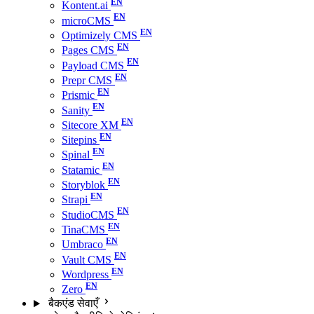
Kontent.ai
microCMS
Optimizely CMS
Pages CMS
Payload CMS
Prepr CMS
Prismic
Sanity
Sitecore XM
Sitepins
Spinal
Statamic
Storyblok
Strapi
StudioCMS
TinaCMS
Umbraco
Vault CMS
Wordpress
Zero
बैकएंड सेवाएँ