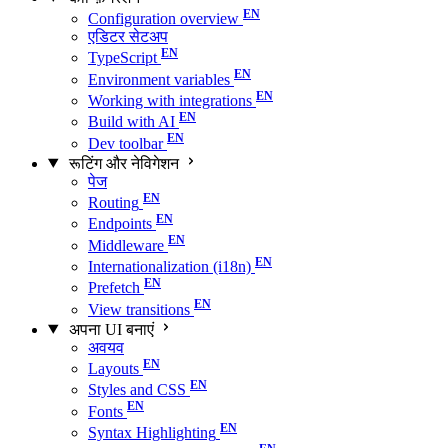
Configuration overview
एडिटर सेटअप
TypeScript
Environment variables
Working with integrations
Build with AI
Dev toolbar
रूटिंग और नेविगेशन
पेज
Routing
Endpoints
Middleware
Internationalization (i18n)
Prefetch
View transitions
अपना UI बनाएं
अवयव
Layouts
Styles and CSS
Fonts
Syntax Highlighting