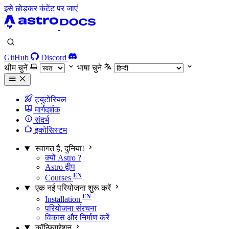
इसे छोड़कर कंटेंट पर जाएं
GitHub
Discord
थीम चुनें
भाषा चुने
ट्युटोरियल
मार्गदर्शक
संदर्भ
इकोसिस्टम
स्वागत है, दुनिया!
क्यों Astro ?
Astro द्वीप
Courses
एक नई परियोजना शुरू करें
Installation
परियोजना संरचना
विकास और निर्माण करें
कॉन्फ़िगरेशन