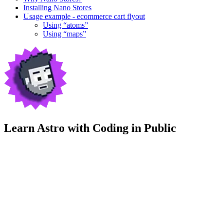
Installing Nano Stores
Usage example - ecommerce cart flyout
Using “atoms”
Using “maps”
Learn Astro with
Coding in Public