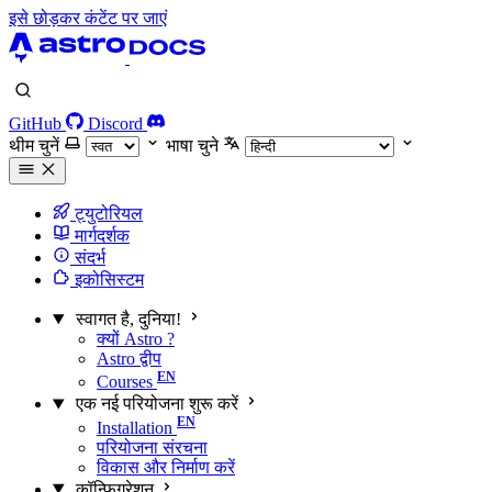
इसे छोड़कर कंटेंट पर जाएं
GitHub
Discord
थीम चुनें
भाषा चुने
ट्युटोरियल
मार्गदर्शक
संदर्भ
इकोसिस्टम
स्वागत है, दुनिया!
क्यों Astro ?
Astro द्वीप
Courses
एक नई परियोजना शुरू करें
Installation
परियोजना संरचना
विकास और निर्माण करें
कॉन्फ़िगरेशन