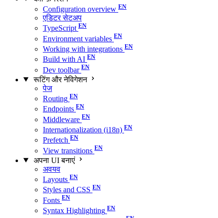
Configuration overview
एडिटर सेटअप
TypeScript
Environment variables
Working with integrations
Build with AI
Dev toolbar
रूटिंग और नेविगेशन
पेज
Routing
Endpoints
Middleware
Internationalization (i18n)
Prefetch
View transitions
अपना UI बनाएं
अवयव
Layouts
Styles and CSS
Fonts
Syntax Highlighting