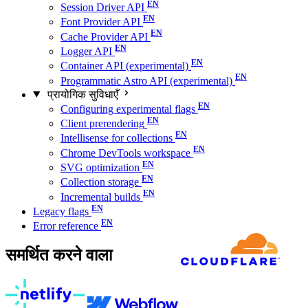
Session Driver API
Font Provider API
Cache Provider API
Logger API
Container API (experimental)
Programmatic Astro API (experimental)
प्रायोगिक सुविधाएँ
Configuring experimental flags
Client prerendering
Intellisense for collections
Chrome DevTools workspace
SVG optimization
Collection storage
Incremental builds
Legacy flags
Error reference
समर्थित करने वाला