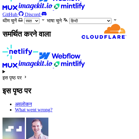
GitHub
Discord
थीम चुनें
भाषा चुने
समर्थित करने वाला
इस पृष्ठ पर
इस पृष्ठ पर
अवलोकन
What went wrong?