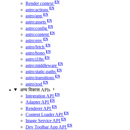
Render context
astro:actions
astro/app
astro:assets
astro:config
astro:content
astro:env
astro/fetch
astro/hono
astro:i18n
astro:middleware
astro:static-paths
astro:transitions
astro/zod
अन्य विकास APIs
Integration API
Adapter API
Renderer API
Content Loader API
Image Service API
Dev Toolbar App API