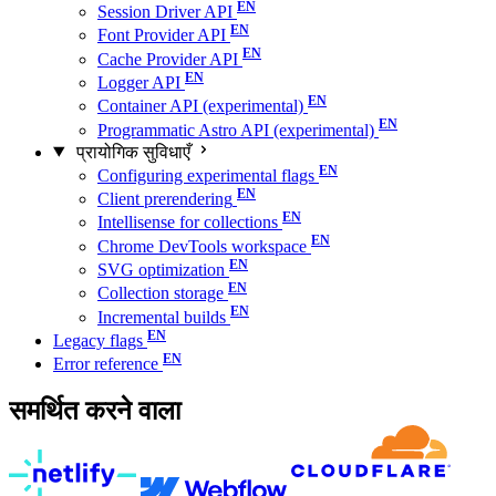
Session Driver API
Font Provider API
Cache Provider API
Logger API
Container API (experimental)
Programmatic Astro API (experimental)
प्रायोगिक सुविधाएँ
Configuring experimental flags
Client prerendering
Intellisense for collections
Chrome DevTools workspace
SVG optimization
Collection storage
Incremental builds
Legacy flags
Error reference
समर्थित करने वाला