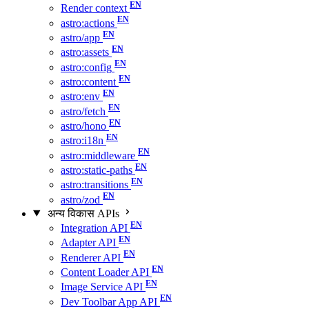
Render context
astro:actions
astro/app
astro:assets
astro:config
astro:content
astro:env
astro/fetch
astro/hono
astro:i18n
astro:middleware
astro:static-paths
astro:transitions
astro/zod
अन्य विकास APIs
Integration API
Adapter API
Renderer API
Content Loader API
Image Service API
Dev Toolbar App API