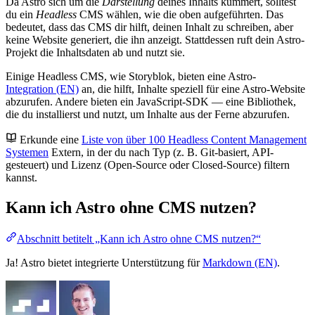
Da Astro sich um die
Darstellung
deines Inhalts kümmert, solltest
du ein
Headless
CMS wählen, wie die oben aufgeführten. Das
bedeutet, dass das CMS dir hilft, deinen Inhalt zu schreiben, aber
keine Website generiert, die ihn anzeigt. Stattdessen ruft dein Astro-
Projekt die Inhaltsdaten ab und nutzt sie.
Einige Headless CMS, wie Storyblok, bieten eine Astro-
Integration (EN)
an, die hilft, Inhalte speziell für eine Astro-Website
abzurufen. Andere bieten ein JavaScript-SDK — eine Bibliothek,
die du installierst und nutzt, um Inhalte aus der Ferne abzurufen.
Erkunde eine
Liste von über 100 Headless Content Management
Systemen
Extern
, in der du nach Typ (z. B. Git-basiert, API-
gesteuert) und Lizenz (Open-Source oder Closed-Source) filtern
kannst.
Kann ich Astro ohne CMS nutzen?
Abschnitt betitelt „Kann ich Astro ohne CMS nutzen?“
Ja! Astro bietet integrierte Unterstützung für
Markdown (EN)
.