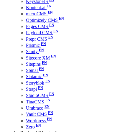
KeystoneJS
Kontent.ai
microCMS
Optimizely CMS
Pages CMS
Payload CMS
Prepr CMS
Prismic
Sanity
Sitecore XM
Sitepins
Spinal
Statamic
Storyblok
Strapi
StudioCMS
TinaCMS
Umbraco
Vault CMS
Wordpress
Zero