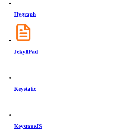
Hygraph
JekyllPad
Keystatic
KeystoneJS