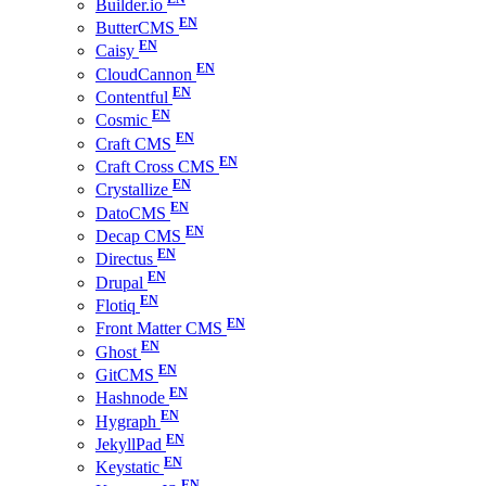
Builder.io
ButterCMS
Caisy
CloudCannon
Contentful
Cosmic
Craft CMS
Craft Cross CMS
Crystallize
DatoCMS
Decap CMS
Directus
Drupal
Flotiq
Front Matter CMS
Ghost
GitCMS
Hashnode
Hygraph
JekyllPad
Keystatic