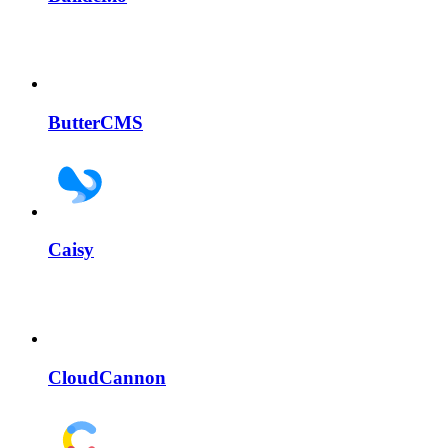
ButterCMS
Caisy
CloudCannon