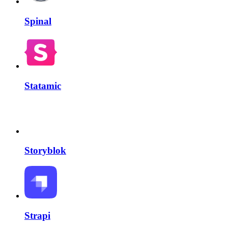
Spinal
Statamic
Storyblok
Strapi