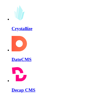
Crystallize
DatoCMS
Decap CMS