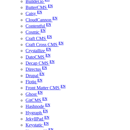
Builder.io
ButterCMS
Caisy
CloudCannon
Contentful
Cosmic
Craft CMS
Craft Cross CMS
Crystallize
DatoCMS
Decap CMS
Directus
Drupal
Flotiq
Front Matter CMS
Ghost
GitCMS
Hashnode
Hygraph
JekyllPad
Keystatic