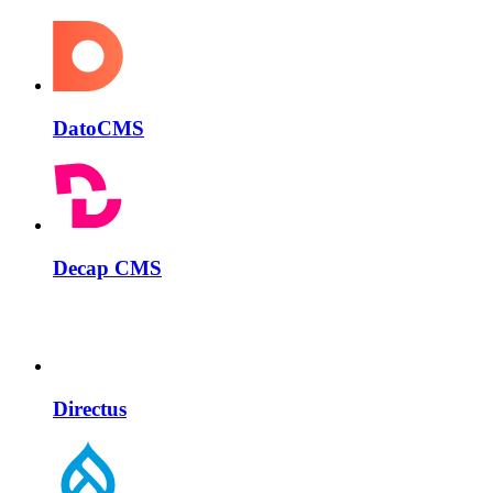
DatoCMS
Decap CMS
Directus