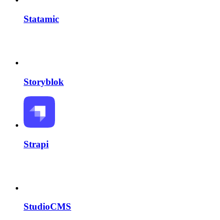
Statamic
Storyblok
Strapi
StudioCMS