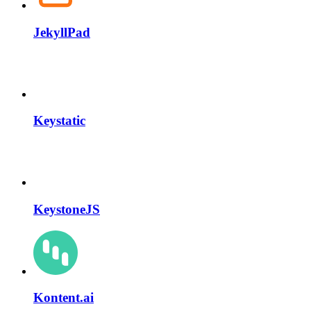
JekyllPad
Keystatic
KeystoneJS
Kontent.ai