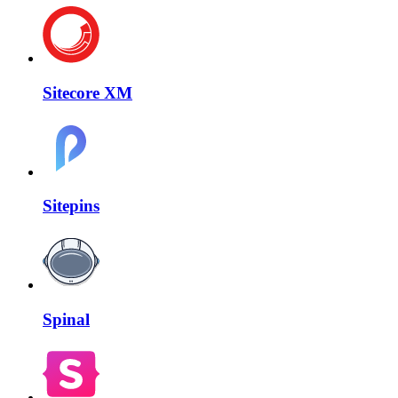
Sitecore XM
Sitepins
Spinal