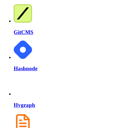
GitCMS
Hashnode
Hygraph