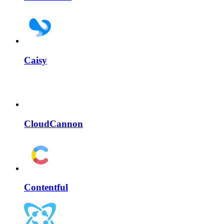
Caisy
CloudCannon
Contentful