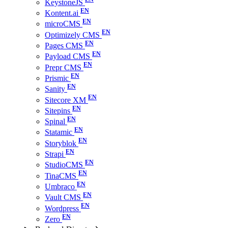
KeystoneJS
Kontent.ai
microCMS
Optimizely CMS
Pages CMS
Payload CMS
Prepr CMS
Prismic
Sanity
Sitecore XM
Sitepins
Spinal
Statamic
Storyblok
Strapi
StudioCMS
TinaCMS
Umbraco
Vault CMS
Wordpress
Zero