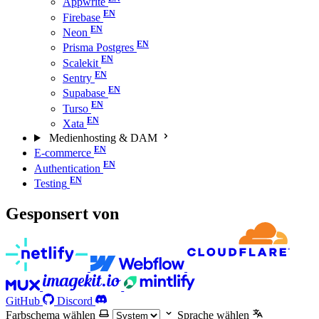
Appwrite
Firebase
Neon
Prisma Postgres
Scalekit
Sentry
Supabase
Turso
Xata
Medienhosting & DAM
E-commerce
Authentication
Testing
Gesponsert von
GitHub
Discord
Farbschema wählen
Sprache wählen