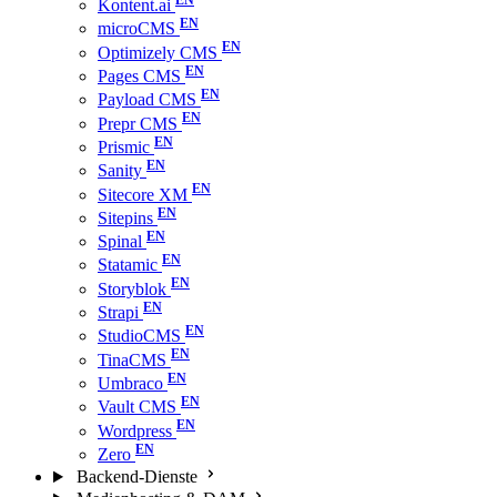
Kontent.ai
microCMS
Optimizely CMS
Pages CMS
Payload CMS
Prepr CMS
Prismic
Sanity
Sitecore XM
Sitepins
Spinal
Statamic
Storyblok
Strapi
StudioCMS
TinaCMS
Umbraco
Vault CMS
Wordpress
Zero
Backend-Dienste