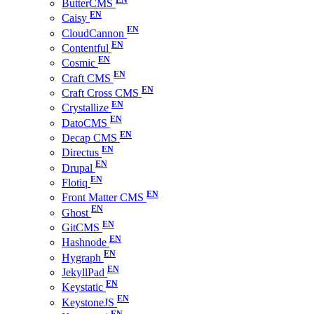
ButterCMS
Caisy
CloudCannon
Contentful
Cosmic
Craft CMS
Craft Cross CMS
Crystallize
DatoCMS
Decap CMS
Directus
Drupal
Flotiq
Front Matter CMS
Ghost
GitCMS
Hashnode
Hygraph
JekyllPad
Keystatic
KeystoneJS