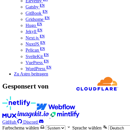
Eleventy
Gatsby
GitBook
Gridsome
Hugo
Jekyll
Next.js
NuxtJS
Pelican
SvelteKit
VuePress
WordPress
Zu Astro beitragen
Gesponsert von
GitHub
Discord
Farbschema wählen
Sprache wählen