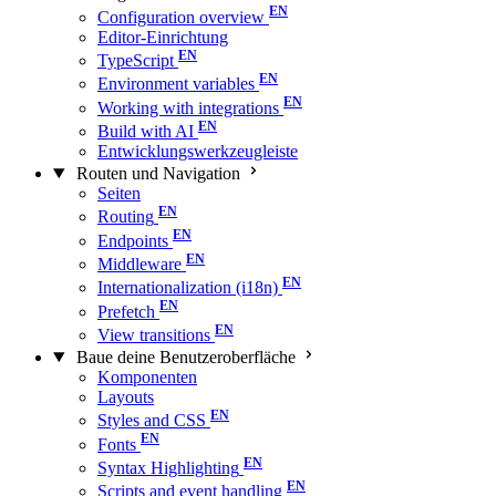
Configuration overview
Editor-Einrichtung
TypeScript
Environment variables
Working with integrations
Build with AI
Entwicklungswerkzeugleiste
Routen und Navigation
Seiten
Routing
Endpoints
Middleware
Internationalization (i18n)
Prefetch
View transitions
Baue deine Benutzeroberfläche
Komponenten
Layouts
Styles and CSS
Fonts
Syntax Highlighting
Scripts and event handling