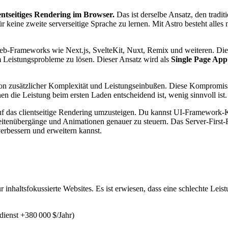
ientseitiges Rendering im Browser.
Das ist derselbe Ansatz, den tradi
ür keine zweite serverseitige Sprache zu lernen. Mit Astro besteht al
b-Frameworks wie Next.js, SvelteKit, Nuxt, Remix und weiteren. Dies
m Leistungsprobleme zu lösen. Dieser Ansatz wird als
Single Page App
on zusätzlicher Komplexität und Leistungseinbußen. Diese Kompromisse 
nen die Leistung beim ersten Laden entscheidend ist, wenig sinnvoll ist.
f auf das clientseitige Rendering umzusteigen. Du kannst UI-Framewor
itenübergänge und Animationen genauer zu steuern. Das Server-First-R
 verbessern und erweitern kannst.
r inhaltsfokussierte Websites. Es ist erwiesen, dass eine schlechte 
rdienst +380 000 $/Jahr)