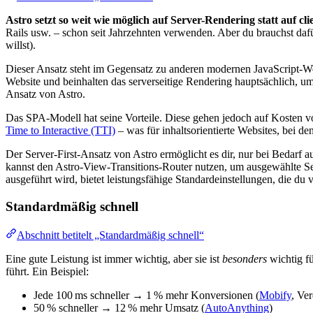
Astro setzt so weit wie möglich auf Server-Rendering statt auf cl
Rails usw. – schon seit Jahrzehnten verwenden. Aber du brauchst daf
willst).
Dieser Ansatz steht im Gegensatz zu anderen modernen JavaScript-We
Website und beinhalten das serverseitige Rendering hauptsächlich, u
Ansatz von Astro.
Das SPA-Modell hat seine Vorteile. Diese gehen jedoch auf Kosten v
Time to Interactive (TTI)
– was für inhaltsorientierte Websites, bei de
Der Server-First-Ansatz von Astro ermöglicht es dir, nur bei Bedar
kannst den Astro-View-Transitions-Router nutzen, um ausgewählte Se
ausgeführt wird, bietet leistungsfähige Standard­einstellungen, die du
Standardmäßig schnell
Abschnitt betitelt „Standardmäßig schnell“
Eine gute Leistung ist immer wichtig, aber sie ist
besonders
wichtig fü
führt. Ein Beispiel:
Jede 100 ms schneller → 1 % mehr Konversionen (
Mobify
, Ve
50 % schneller → 12 % mehr Umsatz (
AutoAnything
)