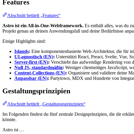
Features
Abschnitt betitelt „Features“
Astro ist ein All-in-One-Webframework.
Es enthält alles, was du 
Projekt genau an deinen Anwendungsfall und deine Bedürfnisse anpa
Einige Highlights sind:
Islands
:
Eine komponentenbasierte Web-Architektur, die für inha
UI-agnostisch (EN)
:
Unterstützt React, Preact, Svelte, Vue
Server-first (EN)
:
Verschiebt das aufwendige Rendering von de
Null JS, standardmäßig
:
Weniger clientseitiges JavaScript, w
Content-Collections (EN)
:
Organisiere und validiere deine M
Anpassbar (EN)
:
Partytown, MDX und Hunderte von Integrat
Gestaltungsprinzipien
Abschnitt betitelt „Gestaltungsprinzipien“
Im Folgenden findest du fünf zentrale Designprinzipien, die dir erkl
könnte.
Astro ist …