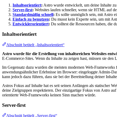
Inhaltsorientiert
:
Astro wurde entwickelt, um deine Inhalte zu 
Server-first
:
Websites laufen schneller, wenn sie HTML auf de
Standardmäßig schnell
:
Es sollte unmöglich sein, mit Astro e
Einfach zu benutzen
:
Du musst kein Experte sein, um mit Astr
Entwicklerorientiert
:
Du solltest die Ressourcen haben, die du
Inhaltsorientiert
Abschnitt betitelt „Inhaltsorientiert“
Astro wurde für die Erstellung von inhaltsreichen Websites entwi
E-Commerce-Sites. Wenn du Inhalte zu zeigen hast, müssen sie den Le
Im Gegensatz dazu wurden die meisten modernen Web-Frameworks fü
anwendungsähnlicher Erlebnisse im Browser: eingeloggte Admin-Das
kann jedoch dazu führen, dass sie bei der Bereitstellung deiner Inhalt
Astros Fokus auf Inhalte hat es seit seinen Anfängen als statischer We
deine Zielgruppen respektieren. Der einzigartige Fokus von Astro a
orientierte Web-Frameworks keinen Sinn machen würde.
Server-first
Abschnitt betitelt „Server-first“