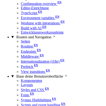
Configuration overview
Editor-Einrichtung
TypeScript
Environment variables
Working with integrations
Build with AI
Entwicklungswerkzeugleiste
Routen und Navigation
Seiten
Routing
Endpoints
Middleware
Internationalization (i18n)
Prefetch
View transitions
Baue deine Benutzeroberfläche
Komponenten
Layouts
Styles and CSS
Fonts
Syntax Highlighting
Scripts and event handling