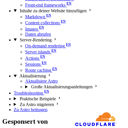
Front-end frameworks
Inhalte zu deiner Website hinzufügen
Markdown
Content collections
Images
Daten abrufen
Server-Rendering
On-demand rendering
Server islands
Actions
Sessions
Route caching
Aktualisierung
Aktualisiere Astro
Große Aktualisierungs­anleitungen
Troubleshooting
Praktische Beispiele
Zu Astro migrieren
Zu Astro beitragen
Gesponsert von