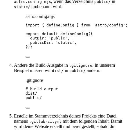
, wenn das Verzeichnis
in
astro.config.mjs
public/
umbenannt wird:
static/
astro.config.mjs
import
 { defineConfig } 
from
'
astro/config
'
;
export
default
defineConfig
({
outDir: 
'
public
'
,
publicDir: 
'
static
'
,
});
Ändere die Build-Ausgabe in
. In unserem
.gitignore
Beispiel müssen wir
in
ändern:
dist/
public/
.gitignore
# build output
dist/
public/
Erstelle im Stammverzeichnis deines Projekts eine Datei
namens
mit dem folgenden Inhalt. Damit
.gitlab-ci.yml
wird deine Website erstellt und bereitgestellt, sobald du