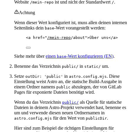
Website
ist und nicht der Standardwert
.
/mein-repo
/
Achtung
Wenn dieser Wert konfiguriert ist, muss allen deinen internen
Seitenlinks dein
-Wert vorangestellt werden:
base
<
a
href
=
"
/mein-repo
/about
"
>
Über uns
</
a
>
Siehe mehr über
einen
-Wert konfigurieren (EN)
.
base
Benenne das Verzeichnis
in
um.
public/
static/
Setze
in
. Diese
outDir: 'public'
astro.config.mjs
Einstellung weist Astro an, die statische Build-Ausgabe in
einem Ordner namens
abzulegen, der von GitLab
public
Pages für exponierte Dateien benötigt wird.
Wenn du das Verzeichnis
als Quelle für statische
public/
Dateien in deinem Astro-Projekt verwendet hast, benenne es
um und verwende diesen neuen Ordnernamen in
für den Wert von
.
astro.config.mjs
publicDir
Hier sind zum Beispiel die richtigen Einstellungen für