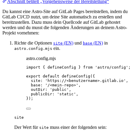
Abschnitt betitelt „Vorgehensweise der Bereitstellung“
Du kannst eine Astro-Site auf GitLab Pages bereitstellen, indem du
GitLab CI/CD nutzt, um deine Site automatisch zu erstellen und
bereitzustellen. Dazu muss dein Quellcode auf GitLab gehostet
werden und du musst die folgenden Änderungen an deinem Astro-
Projekt vornehmen:
Richte die Optionen
(EN)
und
(EN)
in
site
base
ein.
astro.config.mjs
astro.config.mjs
import
 { defineConfig } 
from
'
astro/config
'
;
export
default
defineConfig
({
site: 
'
https://<benutzername>.gitlab.io
'
,
base: 
'
/<mein-repo>
'
,
outDir: 
'
public
'
,
publicDir: 
'
static
'
,
});
site
Der Wert für
muss einer der folgenden sein:
site