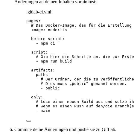
Änderungen an deinen Inhalten vornimmst:
.gitlab-ci.yml
pages
:
# Das Docker-Image, das für die Erstellung 
image
: 
node:lts
before_script
:
- 
npm ci
script
:
# Gib hier die Schritte an, die zur Erste
- 
npm run build
artifacts
:
paths
:
# Der Ordner, der die zu veröffentliche
# Dies muss „public“ genannt werden.
- 
public
only
:
# Löse einen neuen Build aus und setze ih
# wenn es einen Push auf den/die Branch(e
- 
main
Commite deine Änderungen und pushe sie zu GitLab.