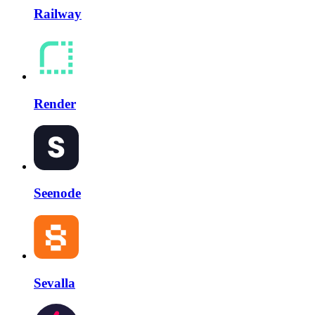
Railway
Render
Seenode
Sevalla