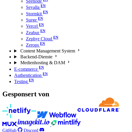
Seenode
Sevalla
Stormkit
Surge
Vercel
Zeabur
Zephyr Cloud
Zerops
Content Management System
Backend-Dienste
Medienhosting & DAM
E-commerce
Authentication
Testing
Gesponsert von
GitHub
Discord