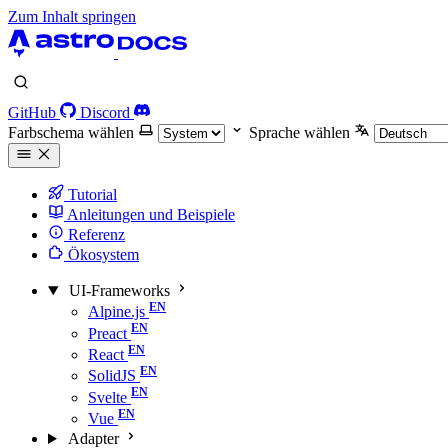
Zum Inhalt springen
GitHub
Discord
Farbschema wählen
Sprache wählen
Tutorial
Anleitungen und Beispiele
Referenz
Ökosystem
UI-Frameworks
Alpine.js
Preact
React
SolidJS
Svelte
Vue
Adapter