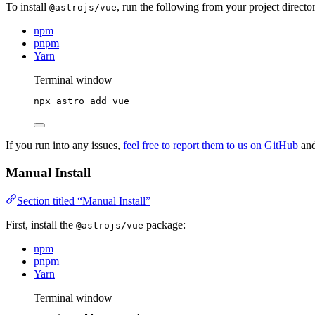
To install
, run the following from your project direct
@astrojs/vue
npm
pnpm
Yarn
Terminal window
npx
astro
add
vue
If you run into any issues,
feel free to report them to us on GitHub
and
Manual Install
Section titled “Manual Install”
First, install the
package:
@astrojs/vue
npm
pnpm
Yarn
Terminal window