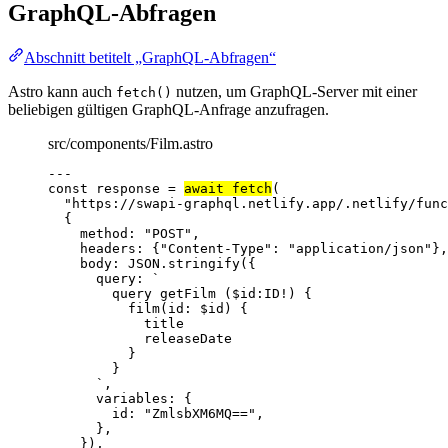
GraphQL-Abfragen
Abschnitt betitelt „GraphQL-Abfragen“
Astro kann auch
nutzen, um GraphQL-Server mit einer
fetch()
beliebigen gültigen GraphQL-Anfrage anzufragen.
src/components/Film.astro
---
const 
response
 = 
await 
fetch
(
"
https://swapi-graphql.netlify.app/.netlify/func
{
method: 
"
POST
"
,
headers: {
"
Content-Type
"
: 
"
application/json
"
},
body: 
JSON
.
stringify
(
{
query: 
`
query getFilm ($id:ID!) {
film(id: $id) {
title
releaseDate
}
}
`
,
variables: {
id: 
"
ZmlsbXM6MQ==
"
,
},
}
)
,