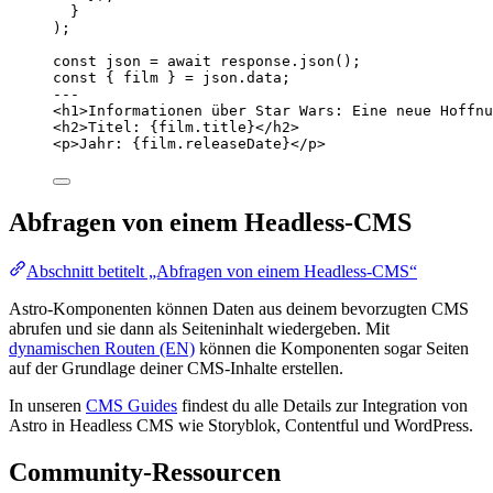
}
);
const 
json
 = await 
response
.
json
();
const { 
film
 } = 
json
.
data
;
---
<
h1
>
Informationen über Star Wars: Eine neue Hoffnu
<
h2
>
Titel: 
{
film
.
title
}
</
h2
>
<
p
>
Jahr: 
{
film
.
releaseDate
}
</
p
>
Abfragen von einem Headless-CMS
Abschnitt betitelt „Abfragen von einem Headless-CMS“
Astro-Komponenten können Daten aus deinem bevorzugten CMS
abrufen und sie dann als Seiteninhalt wiedergeben. Mit
dynamischen Routen (EN)
können die Komponenten sogar Seiten
auf der Grundlage deiner CMS-Inhalte erstellen.
In unseren
CMS Guides
findest du alle Details zur Integration von
Astro in Headless CMS wie Storyblok, Contentful und WordPress.
Community-Ressourcen