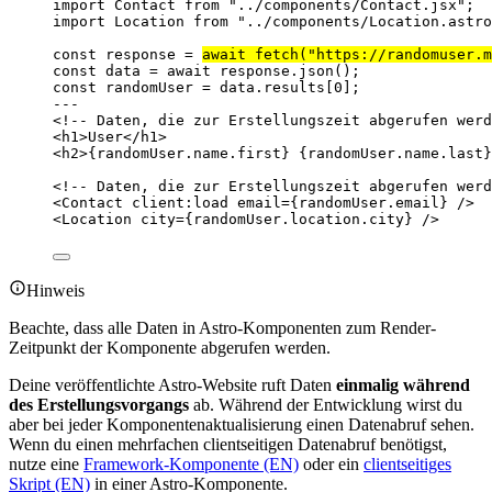
import
 Contact 
from
"
../components/Contact.jsx
"
;
import
 Location 
from
"
../components/Location.astro
const 
response
 = 
await 
fetch
(
"
https://randomuser.m
const 
data
 = await 
response
.
json
();
const 
randomUser
 = 
data
.
results
[
0
];
---
<!-- Daten, die zur Erstellungszeit abgerufen werd
<
h1
>
User
</
h1
>
<
h2
>
{
randomUser
.
name
.
first
}
{
randomUser
.
name
.
last
}
<!-- Daten, die zur Erstellungszeit abgerufen werd
<
Contact
client:load
email
=
{
randomUser
.
email
}
 />
<
Location
city
=
{
randomUser
.
location
.
city
}
 />
Hinweis
Beachte, dass alle Daten in Astro-Komponenten zum Render-
Zeitpunkt der Komponente abgerufen werden.
Deine veröffentlichte Astro-Website ruft Daten
einmalig während
des Erstellungsvorgangs
ab. Während der Entwicklung wirst du
aber bei jeder Komponentenaktualisierung einen Datenabruf sehen.
Wenn du einen mehrfachen clientseitigen Datenabruf benötigst,
nutze eine
Framework-Komponente (EN)
oder ein
clientseitiges
Skript (EN)
in einer Astro-Komponente.