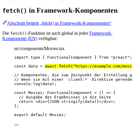
in Framework-Komponenten
fetch()
Abschnitt betitelt „fetch() in Framework-Komponenten“
Die
-Funktion ist auch global in jeder
Framework-
fetch()
Komponente (EN)
verfügbar:
src/components/Movies.tsx
import
type
 { FunctionalComponent } 
from
"
preact
"
;
const 
data
 = 
await 
fetch
(
"
https://example.com/movi
// Komponenten, die zum Zeitpunkt der Erstellung g
// Wenn sie mit einer `client:*`-Direktive gerende
console
.
log
(data);
const 
Movies
:
FunctionalComponent
 = 
()
 => {
// Ausgabe des Ergebnisses in die Seite
return 
<
div
>
{
JSON
.
stringify
(data)
}
</
div
>
;
}
;
export
default
 Movies;