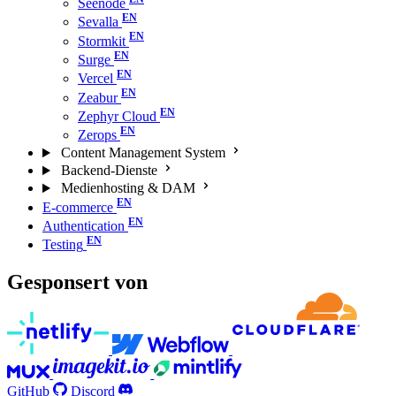
Seenode
Sevalla
Stormkit
Surge
Vercel
Zeabur
Zephyr Cloud
Zerops
Content Management System
Backend-Dienste
Medienhosting & DAM
E-commerce
Authentication
Testing
Gesponsert von
GitHub
Discord