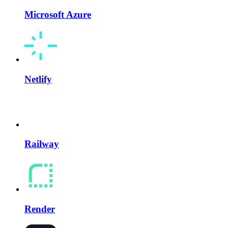
Microsoft Azure
Netlify
Railway
Render