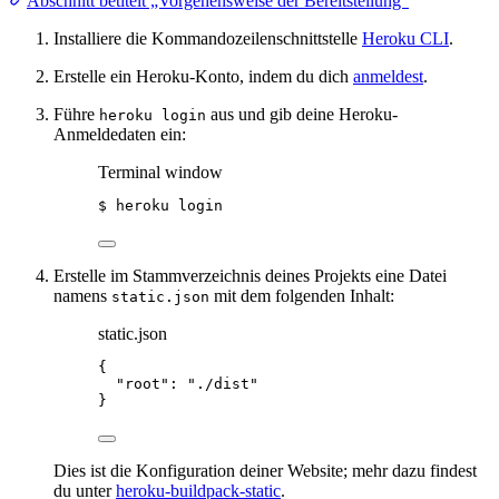
Abschnitt betitelt „Vorgehensweise der Bereitstellung“
Installiere die Kommandozeilen­schnittstelle
Heroku CLI
.
Erstelle ein Heroku-Konto, indem du dich
anmeldest
.
Führe
aus und gib deine Heroku-
heroku login
Anmeldedaten ein:
Terminal window
$
heroku
login
Erstelle im Stammverzeichnis deines Projekts eine Datei
namens
mit dem folgenden Inhalt:
static.json
static.json
{
"root"
: 
"
./dist
"
}
Dies ist die Konfiguration deiner Website; mehr dazu findest
du unter
heroku-buildpack-static
.