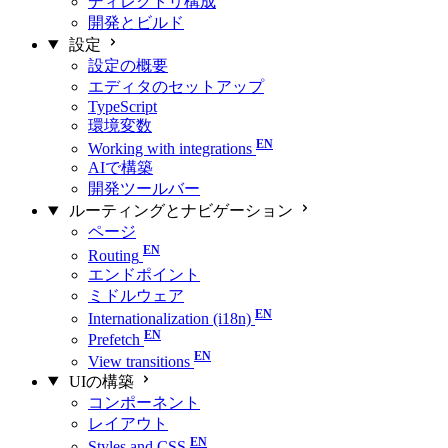
ディレクトリ構成
開発とビルド
設定
設定の概要
エディタのセットアップ
TypeScript
環境変数
Working with integrations
AIで構築
開発ツールバー
ルーティングとナビゲーション
ページ
Routing
エンドポイント
ミドルウェア
Internationalization (i18n)
Prefetch
View transitions
UIの構築
コンポーネント
レイアウト
Styles and CSS