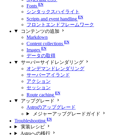
Fonts
シンタックスハイライト
Scripts and event handling
フロントエンドフレームワーク
コンテンツの追加
Markdown
Content collections
Images
データの取得
サーバーサイドレンダリング
オンデマンドレンダリング
サーバーアイランド
アクション
セッション
Route caching
アップグレード
Astroのアップグレード
メジャーアップグレードガイド
Troubleshooting
実装レシピ
Astroへの移行