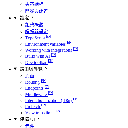
專案結構
開發與建置
設定
組態概觀
編輯器設定
TypeScript
Environment variables
Working with integrations
Build with AI
Dev toolbar
路由與導覽
頁面
Routing
Endpoints
Middleware
Internationalization (i18n)
Prefetch
View transitions
建構 UI
元件