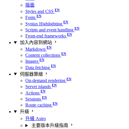
版面
Styles and CSS
Fonts
Syntax Highlighting
Scripts and event handling
Front-end frameworks
加入內容到網站
Markdown
Content collections
Images
Data fetching
伺服器算繪
On-demand rendering
Server islands
Actions
Sessions
Route caching
升級
升級 Astro
主要版本升級指南