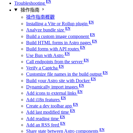
Troubleshooting
操作指南
操作指南概觀
Installing a Vite or Rollup plugin
Analyze bundle size
Build a custom image component
Build HTML forms in Astro pages
Build forms with API routes
Use Bun with Astro
Call endpoints from the server
Verify a Captcha
Customize file names in the build output
Build your Astro site with Docker
Dynamically import images
Add icons to external links
Add i18n features
Create a dev toolbar app
Add last modified time
Add reading time
Add an RSS feed
Share state between Astro components