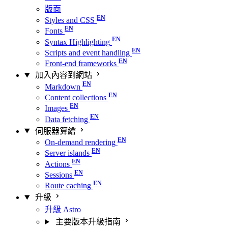
版面
Styles and CSS
Fonts
Syntax Highlighting
Scripts and event handling
Front-end frameworks
加入內容到網站
Markdown
Content collections
Images
Data fetching
伺服器算繪
On-demand rendering
Server islands
Actions
Sessions
Route caching
升級
升級 Astro
主要版本升級指南