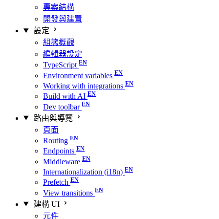
專案結構
開發與建置
設定
組態概觀
編輯器設定
TypeScript
Environment variables
Working with integrations
Build with AI
Dev toolbar
路由與導覽
頁面
Routing
Endpoints
Middleware
Internationalization (i18n)
Prefetch
View transitions
建構 UI
元件