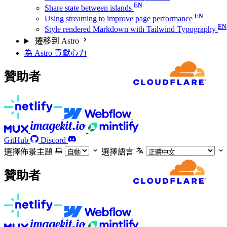
Share state between islands
Using streaming to improve page performance
Style rendered Markdown with Tailwind Typography
遷移到 Astro
為 Astro 貢獻心力
贊助者
GitHub
Discord
選擇佈景主題
選擇語言
贊助者