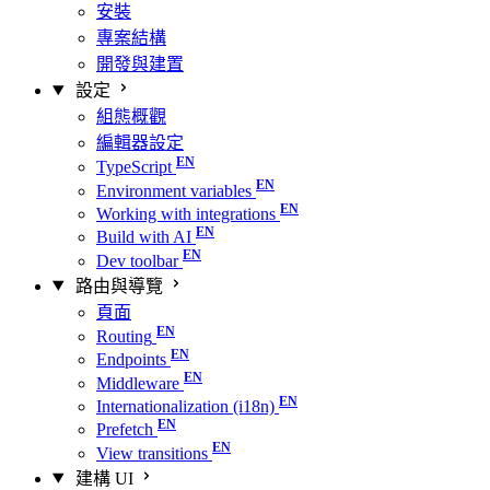
安裝
專案結構
開發與建置
設定
組態概觀
編輯器設定
TypeScript
Environment variables
Working with integrations
Build with AI
Dev toolbar
路由與導覽
頁面
Routing
Endpoints
Middleware
Internationalization (i18n)
Prefetch
View transitions
建構 UI