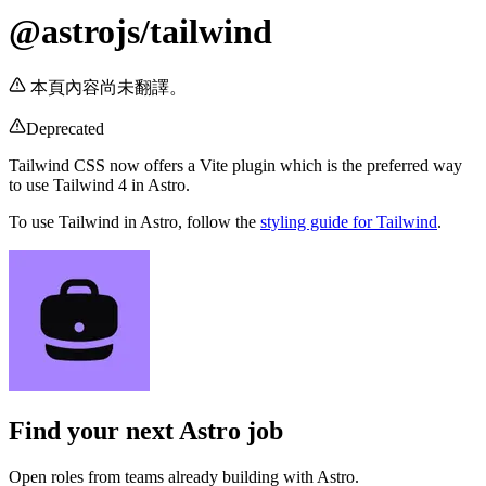
@astrojs/tailwind
本頁內容尚未翻譯。
Deprecated
Tailwind CSS now offers a Vite plugin which is the preferred way
to use Tailwind 4 in Astro.
To use Tailwind in Astro, follow the
styling guide for Tailwind
.
Find your next
Astro job
Open roles from teams already building with Astro.