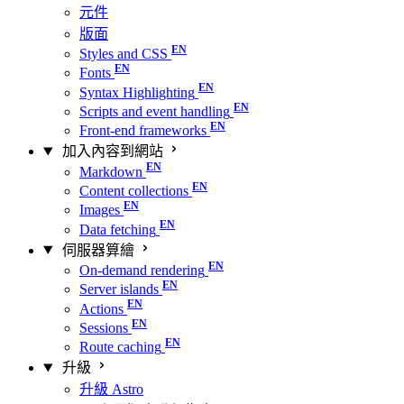
元件
版面
Styles and CSS
Fonts
Syntax Highlighting
Scripts and event handling
Front-end frameworks
加入內容到網站
Markdown
Content collections
Images
Data fetching
伺服器算繪
On-demand rendering
Server islands
Actions
Sessions
Route caching
升級
升級 Astro