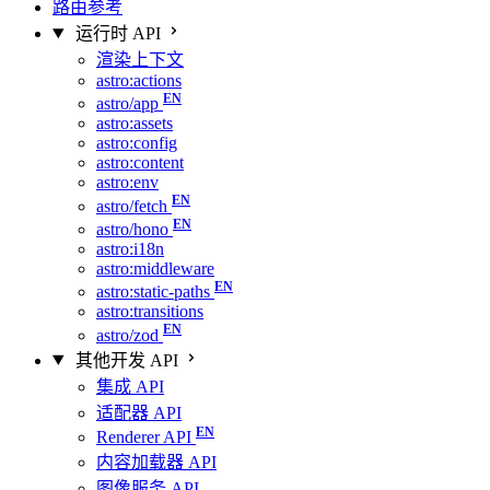
路由参考
运行时 API
渲染上下文
astro:actions
astro/app
astro:assets
astro:config
astro:content
astro:env
astro/fetch
astro/hono
astro:i18n
astro:middleware
astro:static-paths
astro:transitions
astro/zod
其他开发 API
集成 API
适配器 API
Renderer API
内容加载器 API
图像服务 API