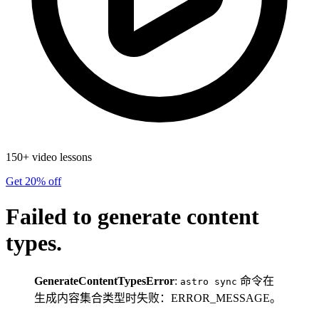
150+ video lessons
Get 20% off
Failed to generate content
types.
GenerateContentTypesError
:
命令在
astro sync
生成内容集合类型时失败：ERROR_MESSAGE。