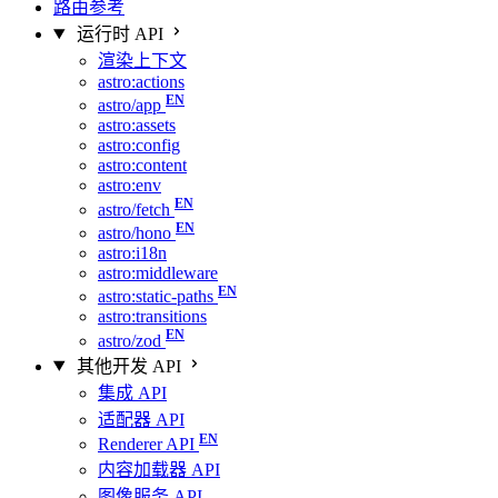
路由参考
运行时 API
渲染上下文
astro:actions
astro/app
astro:assets
astro:config
astro:content
astro:env
astro/fetch
astro/hono
astro:i18n
astro:middleware
astro:static-paths
astro:transitions
astro/zod
其他开发 API
集成 API
适配器 API
Renderer API
内容加载器 API
图像服务 API