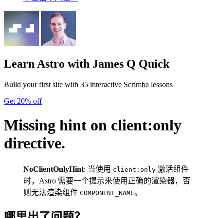
Learn Astro
with James Q Quick
Build your first site with 35 interactive Scrimba lessons
Get 20% off
Missing hint on client:only
directive.
NoClientOnlyHint
: 当使用
激活组件
client:only
时，Astro 需要一个提示来使用正确的渲染器，否
则无法渲染组件
。
COMPONENT_NAME
哪里出了问题？