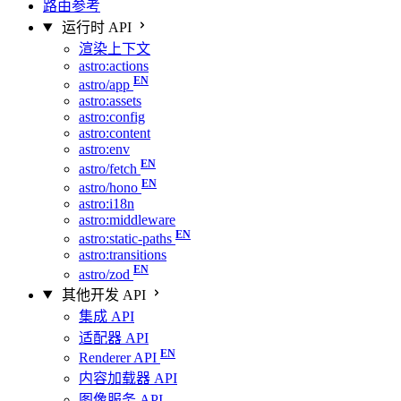
路由参考
运行时 API
渲染上下文
astro:actions
astro/app
astro:assets
astro:config
astro:content
astro:env
astro/fetch
astro/hono
astro:i18n
astro:middleware
astro:static-paths
astro:transitions
astro/zod
其他开发 API
集成 API
适配器 API
Renderer API
内容加载器 API
图像服务 API