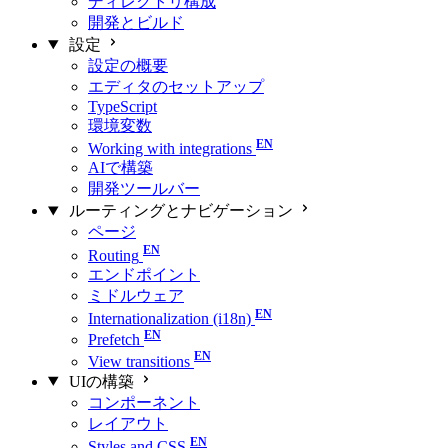
ディレクトリ構成
開発とビルド
設定
設定の概要
エディタのセットアップ
TypeScript
環境変数
Working with integrations
AIで構築
開発ツールバー
ルーティングとナビゲーション
ページ
Routing
エンドポイント
ミドルウェア
Internationalization (i18n)
Prefetch
View transitions
UIの構築
コンポーネント
レイアウト
Styles and CSS